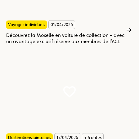
un
avantage
exclusif
Voyages individuels
01/04/2026
réservé
aux
Découvrez la Moselle en voiture de collection – avec
membres
un avantage exclusif réservé aux membres de l’ACL
de
l’ACL
À
la
découverte
de
la
Corée
du
Sud
-
Moderne,
dynamique,
incomparable
Destinations lointaines
17/04/2026
+ 5 dates