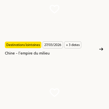
milieu
Destinations lointaines
27/03/2026
+ 3 dates
Chine - l'empire du milieu
Découvrez
la
Moselle
en
voiture
de
collection
–
avec