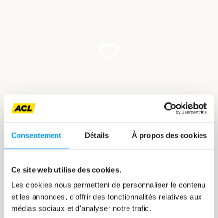
Balades
à
moto
Excursions
17/05/2026
Consentement
Détails
À propos des cookies
Balades à moto
Découvrir
Ce site web utilise des cookies.
la
Les cookies nous permettent de personnaliser le contenu
Suisse
et les annonces, d'offrir des fonctionnalités relatives aux
en
médias sociaux et d'analyser notre trafic.
voiture