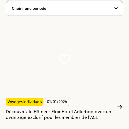
Choisir une période
Découvrez
le
Häfner’s
Flair
Hotel
Adlerbad
avec
un
avantage
exclusif
pour
les
Voyages individuels
01/01/2026
membres
de
Découvrez le Häfner’s Flair Hotel Adlerbad avec un
l'ACL
avantage exclusif pour les membres de l'ACL