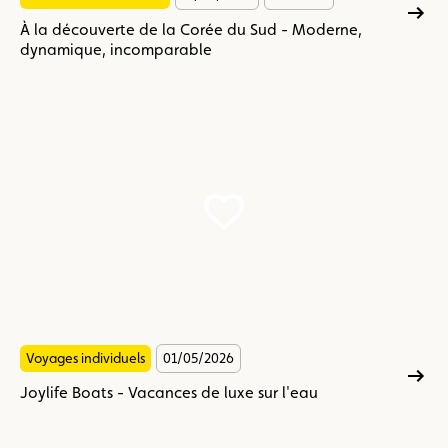
À la découverte de la Corée du Sud - Moderne,
dynamique, incomparable
Joylife
Boats
-
Vacances
de
luxe
sur
l'eau
Voyages individuels
01/05/2026
Joylife Boats - Vacances de luxe sur l'eau