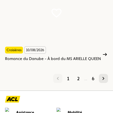
-
À
bord
du
MS
ARIELLE
QUEEN
Croisières
10/08/2026
Romance du Danube - À bord du MS ARIELLE QUEEN
précédent
suivant
1
2
6
…
Assistance
Mobilité