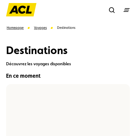
Recherche
Homepage
Voyages
Destinations
Destinations
Recher
Découvrez les voyages disponibles
Suggestions
En ce moment
Carte membre
Avantages
Contrat de vente
Chine
–
Vignette
Location
Deux
voyages
fascinants
riches
en
découvertes