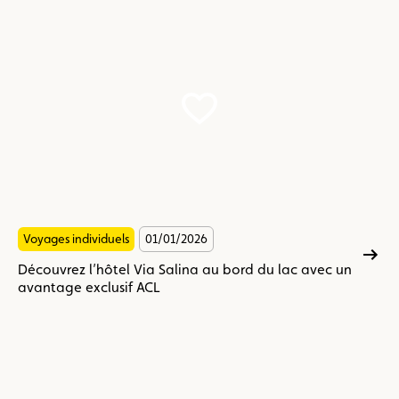
Découvrez
l’hôtel
Via
Salina
au
bord
du
lac
avec
un
avantage
exclusif
Voyages individuels
01/01/2026
ACL
Découvrez l’hôtel Via Salina au bord du lac avec un
avantage exclusif ACL
Chine
-
l'empire
du