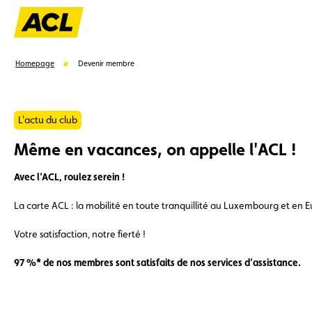
Homepage
Devenir membre
L'actu du club
Même en vacances, on appelle l'ACL !
Suggestions
Avec l’ACL, roulez serein !
Carte membre
Avantages
Contrat de vente
La carte ACL
: la mobilité en toute tranquillité au Luxembourg et en 
Votre satisfaction, notre fierté !
97 %* de nos membres sont satisfaits de nos services d’assistance.