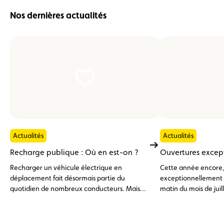
Nos dernières actualités
Actualités
Actualités
Recharge publique : Où en est-on ?
Ouvertures excep
Recharger un véhicule électrique en
Cette année encore, l
déplacement fait désormais partie du
exceptionnellement 
quotidien de nombreux conducteurs. Mais
matin du mois de juil
entre les différentes cartes de recharge, les
applications et les réseaux, l'expérience n'est
pas toujours la même.