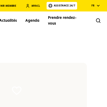
ASSISTANCE 24/7
FR
ENIR MEMBRE
MYACL
Prendre rendez-
Actualités
Agenda
Rech
vous
Rechercher