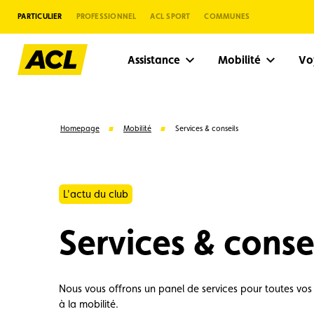
PARTICULIER
PROFESSIONNEL
ACL SPORT
COMMUNES
Assistance
Mobilité
V
Homepage
Mobilité
Services & conseils
L'actu du club
Services & conse
Nous vous offrons un panel de services pour toutes vos
Suggestions
à la mobilité.