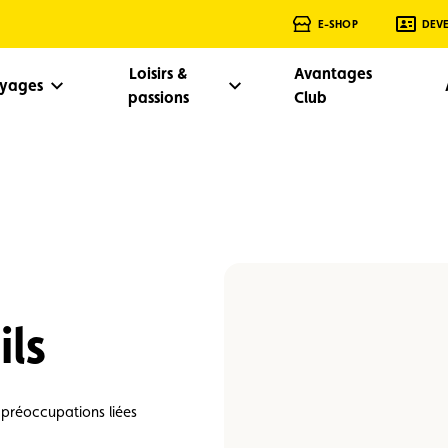
E-SHOP
DEV
Loisirs &
Avantages
oyages
passions
Club
ils
 préoccupations liées