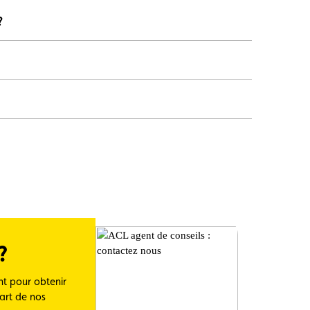
?
?
t pour obtenir
part de nos