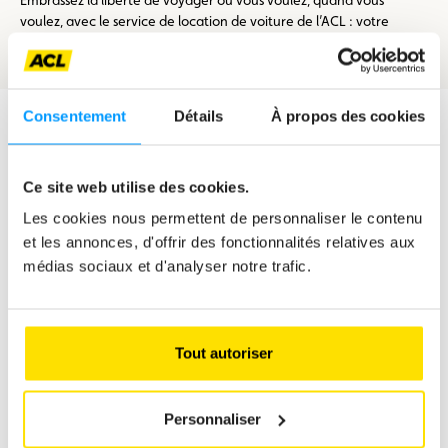
Embrassez la liberté de voyager où vous voulez, quand vous
voulez, avec le service de location de voiture de l’ACL : votre
partenaire mobilité.
Consentement
Détails
À propos des cookies
Est-ce que la voiture de location peut être conduite
par d’autres personnes ?
Ce site web utilise des cookies.
Peut-on conduire à l’étranger avec la voiture de
Les cookies nous permettent de personnaliser le contenu
location ?
et les annonces, d'offrir des fonctionnalités relatives aux
médias sociaux et d'analyser notre trafic.
Quel est l’âge minimum pour louer une voiture ?
Peut-on ramener la voiture de location en dehors
des heures d’ouvertures au Clubmobil ?
Tout autoriser
La règle des 24 heures
Personnaliser