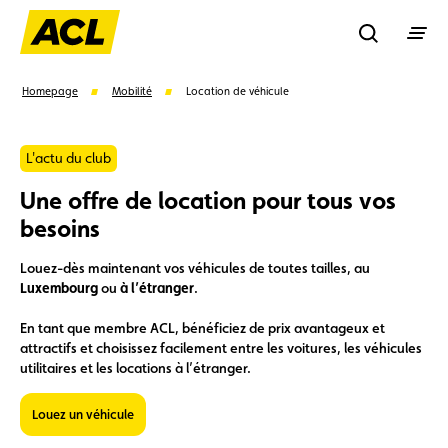
Recherche
Homepage
Mobilité
Location de véhicule
Recher
L'actu du club
Une offre de location pour tous vos
besoins
Suggestions
Carte membre
Avantages
Contrat de vente
Louez-dès maintenant vos véhicules de toutes tailles, au
Luxembourg
ou
à l’étranger
.
Vignette
Location
En tant que membre ACL, bénéficiez de prix avantageux et
attractifs et choisissez facilement entre les voitures, les véhicules
utilitaires et les locations à l’étranger.
Louez un véhicule