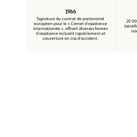
1966
Signature du contrat de partenariat
20 00
européen pour le « Carnet d'assistance
bénéfi
internationale », offrant diverses formes
no
d'assistance incluant rapatriement et
couverture en cas d'accident.
Voir
Voir
Voir
Voir
Voir
Voir
l’image
l’image
l’image
l’image
l’image
l’image
en
en
en
en
en
en
grand
grand
grand
grand
grand
grand