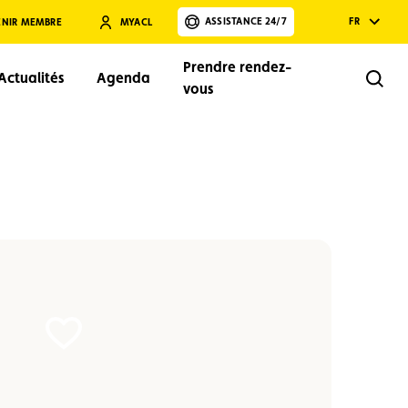
ASSISTANCE 24/7
FR
ENIR MEMBRE
MYACL
Prendre rendez-
Actualités
Agenda
Rech
vous
Rechercher