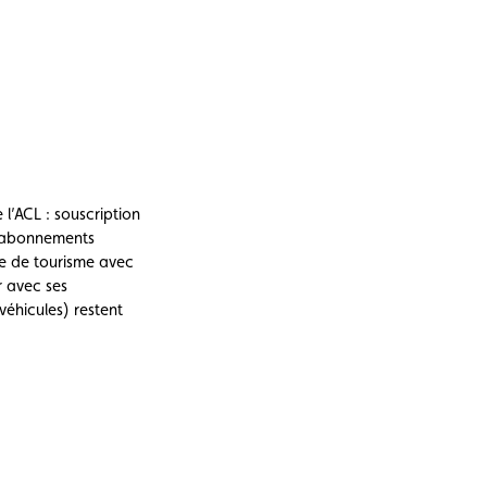
 l’ACL : souscription
t abonnements
ce de tourisme avec
r avec ses
véhicules) restent