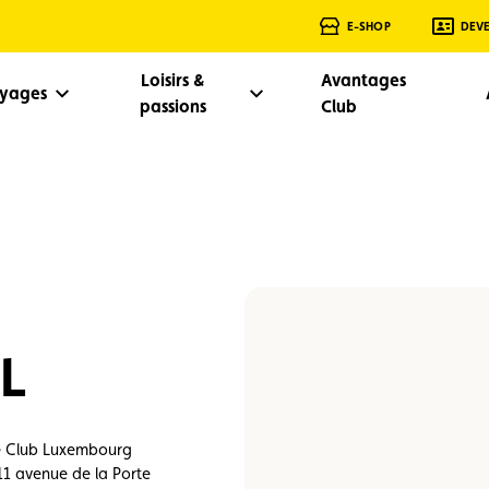
E-SHOP
DEV
Loisirs &
Avantages
oyages
passions
Club
CL
le Club Luxembourg
 11 avenue de la Porte