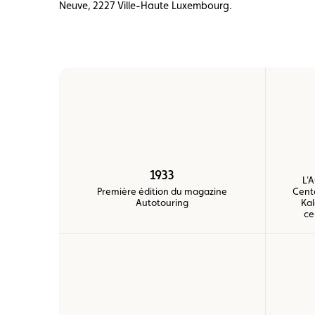
Neuve, 2227 Ville-Haute Luxembourg.
Carte membre
Avantages
Contrat d
1933
L'
Première édition du magazine
Cente
Autotouring
Kal
ce