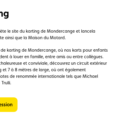
ng
ète
le site du karting de
Mondercange
et lanc
e
la
te ainsi que la Maison du Motard.
te de karting de Mondercange, où nos karts pour enfants
dent à louer en famille, entre amis ou entre collègues.
leureuse et conviviale, découvrez un circuit extérieur
g et 7 à 8 mètres de large, où ont également
lotes de renommée internationale tels que Michael
rulli.
ession