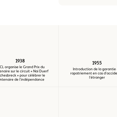
e vente
Vignette
Location
1938
1955
ACL organise le Grand Prix du
Introduction de la garantie
naire sur le circuit « Nai Duerf
rapatriement en cas d'accide
chesbreck » pour célébrer le
l'étranger
ntenaire de l'indépendance