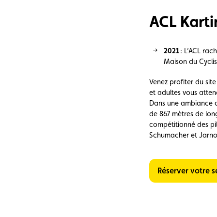
ACL Karti
2021
: L’A
CL
rach
Maison du Cyclis
Venez profiter du si
et adultes vous atten
Dans une ambiance cha
de 867 mètres de lon
compétitionné des pi
Schumacher et Jarno T
Réserver votre s