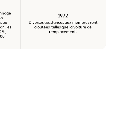
annage
1972
on
s ou
Diverses assistances aux membres sont
an, les
ajoutées, telles que la voiture de
0%,
remplacement.
000