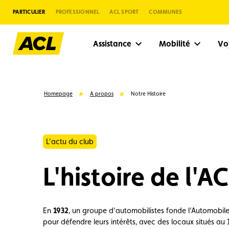
PARTICULIER
PROFESSIONNEL
ACL SPORT
COMMUNES
Assistance
Mobilité
V
Homepage
A propos
Notre Histoire
L'actu du club
L'histoire de l'A
En
1932
, un groupe d’automobilistes fonde l’Automobi
Suggestions
pour défendre leurs intérêts, avec des locaux situés au