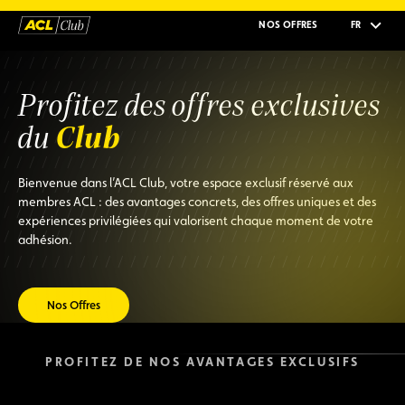
NOS OFFRES
FR
Profitez des offres exclusives
Club
du
Bienvenue dans l’ACL Club, votre espace exclusif réservé aux
membres ACL : des avantages concrets, des offres uniques et des
expériences privilégiées qui valorisent chaque moment de votre
adhésion.
Nos Offres
PROFITEZ DE NOS AVANTAGES EXCLUSIFS