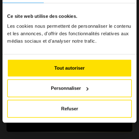
< 1 min.
Ce site web utilise des cookies.
Parce que profiter du Club doit être simple, rapide et
sans effort.
Les cookies nous permettent de personnaliser le contenu
et les annonces, d'offrir des fonctionnalités relatives aux
médias sociaux et d'analyser notre trafic.
> 500 € d'économie
Des offres sélectionnées pour renforcer votre pouvoir
Tout autoriser
d’achat
Personnaliser
+ de 10 partenaires
Refuser
Une sélection de marques reconnues au Luxembourg
pour vous garantir des avantages fiables et essentiels.