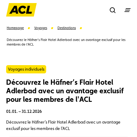
Recherche
Homepage
Voyages
Destinations
Découvrez le Häfner’s Flair Hotel Adlerbad avec un avantage exclusif pour les
membres de l'ACL
Recher
Suggestions
Voyages individuels
Découvrez le Häfner’s Flair Hotel
Carte membre
Avantages
Contrat de vente
Adlerbad avec un avantage exclusif
pour les membres de l'ACL
Vignette
Location
01.01. – 31.12.2026
Découvrez le Häfner’s Flair Hotel Adlerbad avec un avantage
exclusif pour les membres de l'ACL