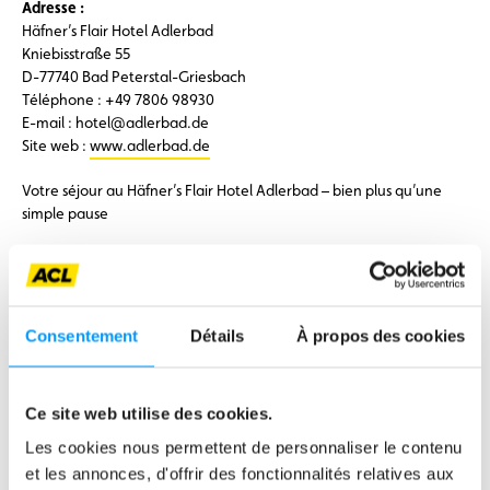
Adresse :
Häfner’s Flair Hotel Adlerbad
Kniebisstraße 55
D-77740 Bad Peterstal-Griesbach
Téléphone : +49 7806 98930
E-mail : hotel@adlerbad.de
Site web :
www.adlerbad.de
Votre séjour au Häfner’s Flair Hotel Adlerbad – bien plus qu’une
simple pause
Profitez de vos vacances dans la Forêt-Noire pour vivre des
expériences inoubliables :
Nature et activités : explorez des sentiers de randonnée de
Consentement
Détails
À propos des cookies
premier ordre ou faites du vélo dans un cadre pittoresque.
Bien-être et détente : offrez-vous un massage TouchLife et
relaxez-vous dans le spa de l’hôtel.
Ce site web utilise des cookies.
Plaisirs culinaires : savourez les spécialités régionales de la
Les cookies nous permettent de personnaliser le contenu
cuisine de la Forêt-Noire.
et les annonces, d'offrir des fonctionnalités relatives aux