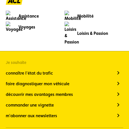
grand
Assistance
Mobilité
Voyages
Loisirs & Passion
Je souhaite
connaître l'état du trafic
faire diagnostiquer mon véhicule
découvrir mes avantages membres
commander une vignette
m'abonner aux newsletters