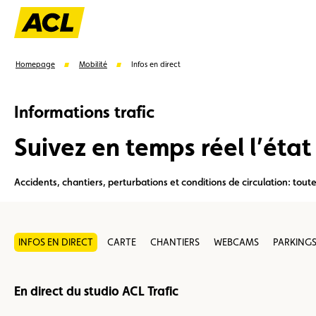
Homepage
Mobilité
Infos en direct
Informations trafic
Suivez en temps réel l’éta
Suggestions
Accidents, chantiers, perturbations et conditions de circulation: tout
Carte membre
Avantages
Contrat de vente
INFOS EN DIRECT
CARTE
CHANTIERS
WEBCAMS
PARKING
En direct du studio ACL Trafic