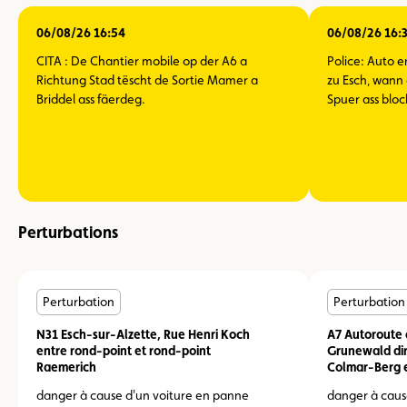
06/08/26 16:54
06/08/26 16:
CITA : De Chantier mobile op der A6 a
Police: Auto 
Richtung Stad tëscht de Sortie Mamer a
zu Esch, wann 
Briddel ass fäerdeg.
Spuer ass bloc
Perturbations
Perturbation
Perturbation
N31 Esch-sur-Alzette, Rue Henri Koch
A7 Autoroute 
entre rond-point et rond-point
Grunewald dir
Raemerich
Colmar-Berg e
danger à cause d'un voiture en panne
danger à caus