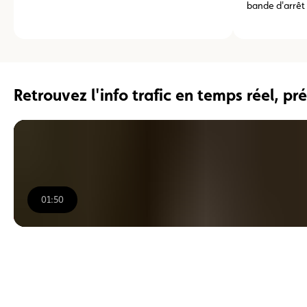
bande d'arrêt
Retrouvez l'info trafic en temps réel, pr
01:50
00:00
/
01:50