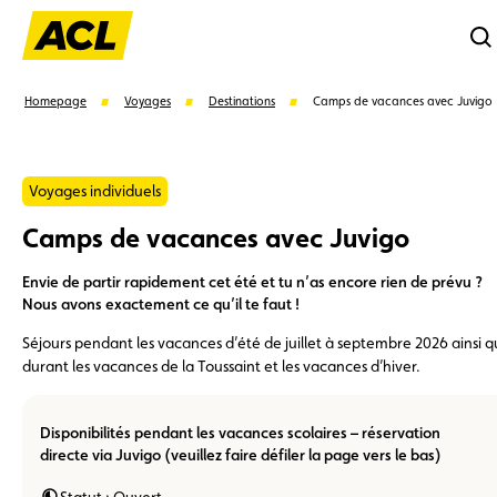
Re
Homepage
Voyages
Destinations
Camps de vacances avec Juvigo
Voyages individuels
Camps de vacances avec Juvigo
Suggestions
Envie de partir rapidement cet été et tu n’as encore rien de prévu ?
Carte membre
Avantages
Contrat de vente
Nous avons exactement ce qu’il te faut !
Séjours pendant les vacances d’été de juillet à septembre 2026 ainsi 
Vignette
Location
durant les vacances de la Toussaint et les vacances d’hiver.
Disponibilités pendant les vacances scolaires – réservation
directe via Juvigo (veuillez faire défiler la page vers le bas)