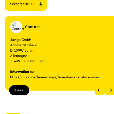
Télécharger le PDF
Contact
Juvigo GmbH
Adalbertstraße 20
D-10997 Berlin
Allemagne
T: +49 30 86 800 10 60
Réservation sur :
http://juvigo.de/feriencamps/ferienfreizeiten-luxemburg
1
sur 6
Voir
Voir
l’image
l’im
Voir
précédente
suiv
l’image
en