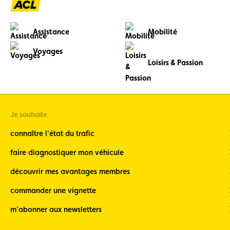
grand
Assistance
Mobilité
Voyages
Loisirs & Passion
Je souhaite
connaître l'état du trafic
faire diagnostiquer mon véhicule
découvrir mes avantages membres
commander une vignette
m'abonner aux newsletters