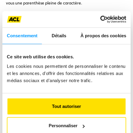
vous une parenthèse pleine de caractère.
Comment bénéficier de l’avantage ACL :
Réservez directement auprès de l’hôtel via :
https://www.moselschloesschen.de/buchungsanfrage
et mentionnez le code ACL Oldtimer 2025 lors de votre demande.
Consentement
Détails
À propos des cookies
Nombre de places limité – réservation anticipée fortement
recommandée.
Ce site web utilise des cookies.
Télécharger le PDF
Les cookies nous permettent de personnaliser le contenu
et les annonces, d'offrir des fonctionnalités relatives aux
médias sociaux et d'analyser notre trafic.
Adresse
Hotel Moselschlösschen**** An der Mosel 15 56841 Traben-
Tout autoriser
Trarbach Telefon: +49 6541 832-0 Allemagne
Personnaliser
1
sur 9
Voir
Voir