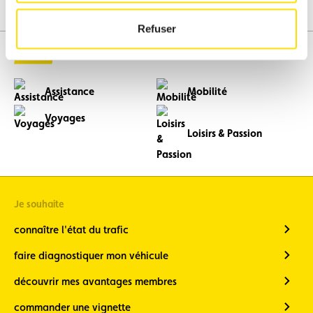
l’image
l’image
Voir
précédente
suivante
Refuser
l’image
en
grand
Assistance
Mobilité
Voyages
Loisirs & Passion
Je souhaite
connaître l'état du trafic
faire diagnostiquer mon véhicule
découvrir mes avantages membres
commander une vignette