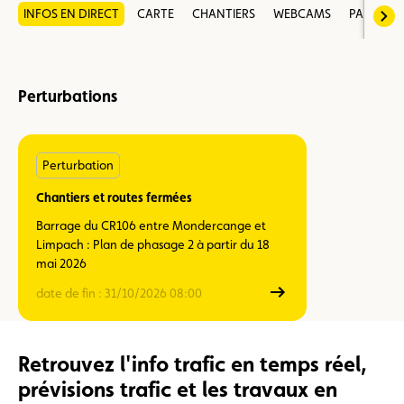
INFOS EN DIRECT
CARTE
CHANTIERS
WEBCAMS
PARKING
s
Perturbations
Chantiers
Perturbation
et
routes
Chantiers et routes fermées
fermées
Barrage du CR106 entre Mondercange et
Limpach : Plan de phasage 2 à partir du 18
mai 2026
date de fin :
31/10/2026 08:00
Retrouvez l'info trafic en temps réel,
prévisions trafic et les travaux en