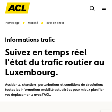
Recherche
Homepage
Mobilité
Infos en direct
Informations trafic
Recher
Suivez en temps réel
Suggestions
l’état du trafic routier au
Carte membre
Avantages
Contrat de vente
Luxembourg.
Vignette
Location
Accidents, chantiers, perturbations et conditions de circulation:
toutes les informations mobilité actualisées pour mieux planifier
vos déplacements avec l’ACL.