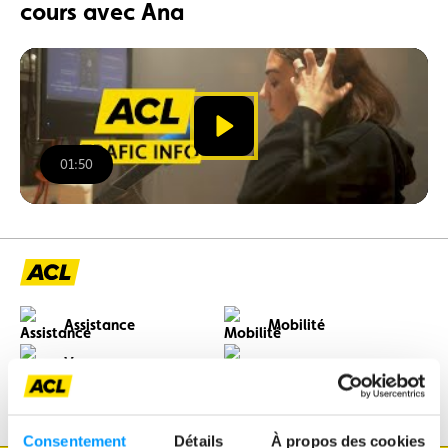
cours avec Ana
Regarder
la
vidéo
01:50
00:00
/
01:50
Assistance
Mobilité
Voyages
Loisirs & Passion
Consentement
Détails
À propos des cookies