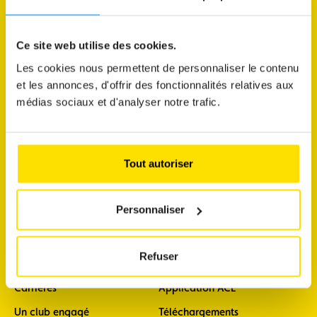
Je souhaite
Ce site web utilise des cookies.
connaître l'état du trafic
Les cookies nous permettent de personnaliser le contenu
faire diagnostiquer mon véhicule
et les annonces, d'offrir des fonctionnalités relatives aux
médias sociaux et d'analyser notre trafic.
découvrir mes avantages membres
commander une vignette
m'abonner aux newsletters
Tout autoriser
Personnaliser
A propos
Support
A propos
Contact
Refuser
Notre Histoire
FAQ
Carrières
Application ACL
Un club engagé
Téléchargements