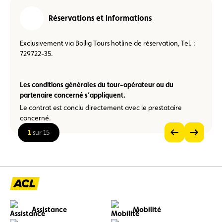
Réservations et informations
Exclusivement via Bollig Tours hotline de réservation, Tel. :
729722-35.
Les conditions générales du tour-opérateur ou du
partenaire concerné s’appliquent.
Le contrat est conclu directement avec le prestataire
concerné.
1
sur 15
Voir
Voir
l’image
l’image
Voir
précédente
suivante
l’image
en
grand
Assistance
Mobilité