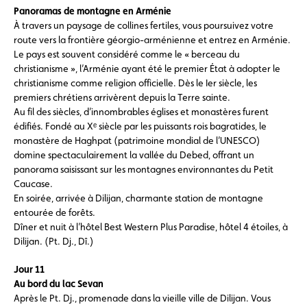
Panoramas de montagne en Arménie
À travers un paysage de collines fertiles, vous poursuivez votre
route vers la frontière géorgio-arménienne et entrez en Arménie.
Le pays est souvent considéré comme le « berceau du
christianisme », l’Arménie ayant été le premier État à adopter le
christianisme comme religion officielle. Dès le Ier siècle, les
premiers chrétiens arrivèrent depuis la Terre sainte.
Au fil des siècles, d’innombrables églises et monastères furent
édifiés. Fondé au Xᵉ siècle par les puissants rois bagratides, le
monastère de Haghpat (patrimoine mondial de l’UNESCO)
domine spectaculairement la vallée du Debed, offrant un
panorama saisissant sur les montagnes environnantes du Petit
Caucase.
En soirée, arrivée à Dilijan, charmante station de montagne
entourée de forêts.
Dîner et nuit à l’hôtel Best Western Plus Paradise, hôtel 4 étoiles, à
Dilijan. (Pt. Dj., Dî.)
Jour 11
Au bord du lac Sevan
Après le Pt. Dj., promenade dans la vieille ville de Dilijan. Vous