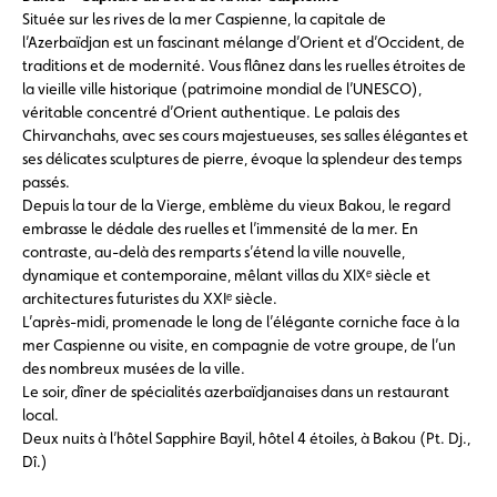
Située sur les rives de la mer Caspienne, la capitale de
l’Azerbaïdjan est un fascinant mélange d’Orient et d’Occident, de
traditions et de modernité. Vous flânez dans les ruelles étroites de
la vieille ville historique (patrimoine mondial de l’UNESCO),
véritable concentré d’Orient authentique. Le palais des
Chirvanchahs, avec ses cours majestueuses, ses salles élégantes et
ses délicates sculptures de pierre, évoque la splendeur des temps
passés.
Depuis la tour de la Vierge, emblème du vieux Bakou, le regard
embrasse le dédale des ruelles et l’immensité de la mer. En
contraste, au-delà des remparts s’étend la ville nouvelle,
dynamique et contemporaine, mêlant villas du XIXᵉ siècle et
architectures futuristes du XXIᵉ siècle.
L’après-midi, promenade le long de l’élégante corniche face à la
mer Caspienne ou visite, en compagnie de votre groupe, de l’un
des nombreux musées de la ville.
Le soir, dîner de spécialités azerbaïdjanaises dans un restaurant
local.
Deux nuits à l’hôtel Sapphire Bayil, hôtel 4 étoiles, à Bakou (Pt. Dj.,
Dî.)