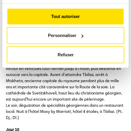
église de la Trinité de Guergueti, perchée sur une colline à environ
2 180 m d’altitude, face au majestueux panorama du Grand
Caucase. Cette église orthodoxe géorgienne à coupole
Tout autoriser
cruciforme fut édifiée au XIVᵉ siècle dans cet isolement afin de
ramener au christianisme les populations montagnardes, revenues
peu à peu à leurs rites païens.
Personnaliser
Par temps clair, la vue sur le mont Kazbeg, culminant à plus de 5
000 mètres et troisième plus haut sommet de Géorgie, est
saisissante. Selon la mythologie grecque, Prométhée y aurait été
Refuser
enchaîné pour avoir dérobé le feu aux dieux afin de l’offrir aux
hommes.
Retour en véhicules tout-terrain jusqu’à l’hôtel, puis descente en
autocar vers la capitale. Avant d’atteindre Tbilissi, arrêt à
Mtskheta, ancienne capitale du royaume pendant plus de mille
ans et importante cité caravanière sur la Route de la soie. La
cathédrale de Svetitskhoveli, haut lieu du christianisme géorgien,
est aujourd’hui encore un important site de pèlerinage.
Le soir, dégustation de spécialités géorgiennes dans un restaurant
local. Nuit à l’hôtel Moxy by Marriott, hôtel 4 étoiles, à Tbilissi. (Pt.
Dj., Dî.)
Jour 10