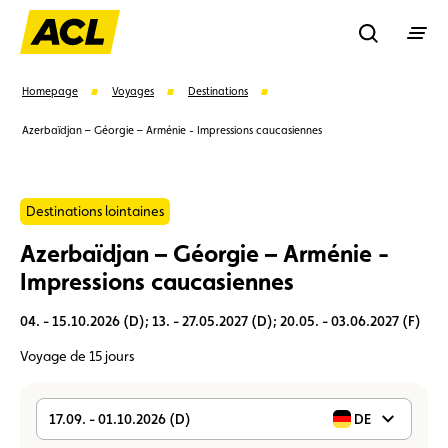
Recherche
Homepage
Voyages
Destinations
Azerbaïdjan – Géorgie – Arménie - Impressions caucasiennes
Recher
Destinations lointaines
Suggestions
Azerbaïdjan – Géorgie – Arménie -
Carte membre
Avantages
Contrat de vente
Impressions caucasiennes
04. - 15.10.2026 (D); 13. - 27.05.2027 (D); 20.05. - 03.06.2027 (F)
Vignette
Location
Voyage de 15 jours
17.09. - 01.10.2026 (D)
DE