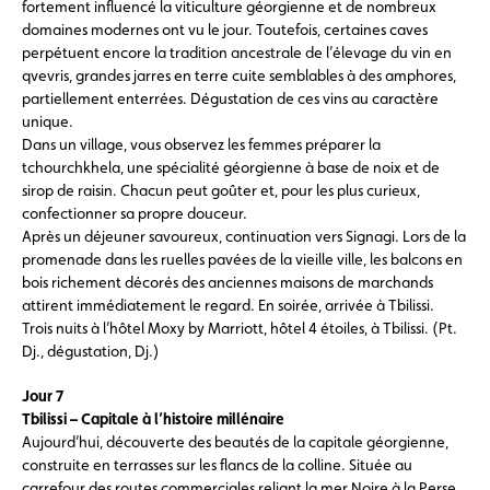
fortement influencé la viticulture géorgienne et de nombreux
domaines modernes ont vu le jour. Toutefois, certaines caves
perpétuent encore la tradition ancestrale de l’élevage du vin en
qvevris, grandes jarres en terre cuite semblables à des amphores,
partiellement enterrées. Dégustation de ces vins au caractère
unique.
Dans un village, vous observez les femmes préparer la
tchourchkhela, une spécialité géorgienne à base de noix et de
sirop de raisin. Chacun peut goûter et, pour les plus curieux,
confectionner sa propre douceur.
Après un déjeuner savoureux, continuation vers Signagi. Lors de la
promenade dans les ruelles pavées de la vieille ville, les balcons en
bois richement décorés des anciennes maisons de marchands
attirent immédiatement le regard. En soirée, arrivée à Tbilissi.
Trois nuits à l’hôtel Moxy by Marriott, hôtel 4 étoiles, à Tbilissi. (Pt.
Dj., dégustation, Dj.)
Jour 7
Tbilissi – Capitale à l’histoire millénaire
Aujourd’hui, découverte des beautés de la capitale géorgienne,
construite en terrasses sur les flancs de la colline. Située au
carrefour des routes commerciales reliant la mer Noire à la Perse,