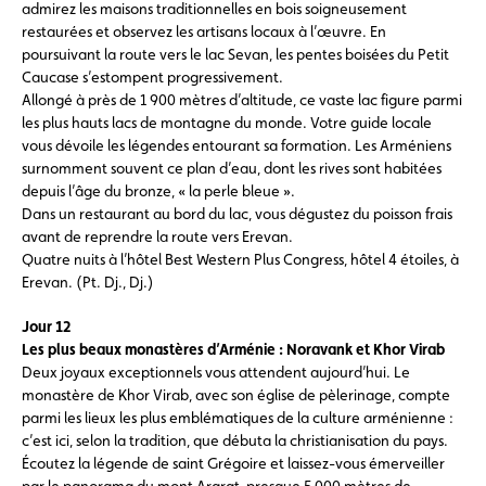
admirez les maisons traditionnelles en bois soigneusement
restaurées et observez les artisans locaux à l’œuvre. En
poursuivant la route vers le lac Sevan, les pentes boisées du Petit
Caucase s’estompent progressivement.
Allongé à près de 1 900 mètres d’altitude, ce vaste lac figure parmi
les plus hauts lacs de montagne du monde. Votre guide locale
vous dévoile les légendes entourant sa formation. Les Arméniens
surnomment souvent ce plan d’eau, dont les rives sont habitées
depuis l’âge du bronze, « la perle bleue ».
Dans un restaurant au bord du lac, vous dégustez du poisson frais
avant de reprendre la route vers Erevan.
Quatre nuits à l’hôtel Best Western Plus Congress, hôtel 4 étoiles, à
Erevan. (Pt. Dj., Dj.)
Jour 12
Les plus beaux monastères d’Arménie : Noravank et Khor Virab
Deux joyaux exceptionnels vous attendent aujourd’hui. Le
monastère de Khor Virab, avec son église de pèlerinage, compte
parmi les lieux les plus emblématiques de la culture arménienne :
c’est ici, selon la tradition, que débuta la christianisation du pays.
Écoutez la légende de saint Grégoire et laissez-vous émerveiller
par le panorama du mont Ararat, presque 5 000 mètres de