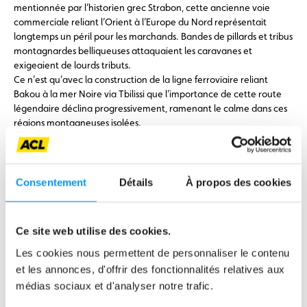
mentionnée par l’historien grec Strabon, cette ancienne voie
commerciale reliant l’Orient à l’Europe du Nord représentait
longtemps un péril pour les marchands. Bandes de pillards et tribus
montagnardes belliqueuses attaquaient les caravanes et
exigeaient de lourds tributs.
Ce n’est qu’avec la construction de la ligne ferroviaire reliant
Bakou à la mer Noire via Tbilissi que l’importance de cette route
légendaire déclina progressivement, ramenant le calme dans ces
régions montagneuses isolées.
Aujourd’hui, le voyage ne présente plus de dangers, mais offre en
contrepartie des panoramas alpins grandioses et une nature
préservée. En route vers les sommets, visite de la forteresse
stratégiquement située d’Ananouri. Dans un village, découverte
Consentement
Détails
À propos des cookies
de la fabrication traditionnelle du feutre, suivie d’une dégustation
de tisane locale accompagnée de biscuits faits maison.
Dîner et nuit à l’hôtel Memoir Kazbegi, hôtel 4 étoiles, à
Ce site web utilise des cookies.
Stepantsminda, situé à environ 1 700 m d’altitude. (Pt. Dj., Dî.)
Les cookies nous permettent de personnaliser le contenu
Jour 9
et les annonces, d'offrir des fonctionnalités relatives aux
Église de la Trinité de Guergueti & le mont de Prométhée
médias sociaux et d'analyser notre trafic.
À bord de véhicules tout-terrain, vous atteignez l’impressionnante