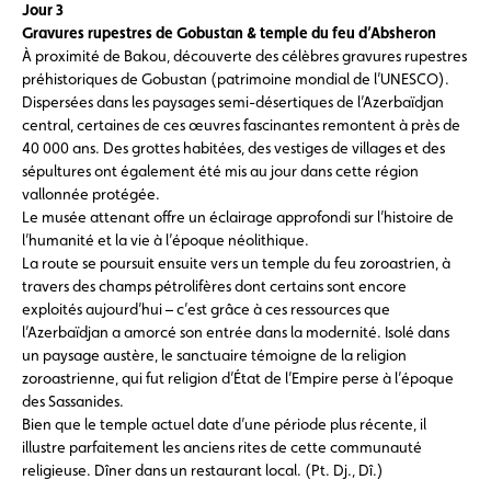
Jour 3
Gravures rupestres de Gobustan & temple du feu d’Absheron
À proximité de Bakou, découverte des célèbres gravures rupestres
préhistoriques de Gobustan (patrimoine mondial de l’UNESCO).
Dispersées dans les paysages semi-désertiques de l’Azerbaïdjan
central, certaines de ces œuvres fascinantes remontent à près de
40 000 ans. Des grottes habitées, des vestiges de villages et des
sépultures ont également été mis au jour dans cette région
vallonnée protégée.
Le musée attenant offre un éclairage approfondi sur l’histoire de
l’humanité et la vie à l’époque néolithique.
La route se poursuit ensuite vers un temple du feu zoroastrien, à
travers des champs pétrolifères dont certains sont encore
exploités aujourd’hui – c’est grâce à ces ressources que
l’Azerbaïdjan a amorcé son entrée dans la modernité. Isolé dans
un paysage austère, le sanctuaire témoigne de la religion
zoroastrienne, qui fut religion d’État de l’Empire perse à l’époque
des Sassanides.
Bien que le temple actuel date d’une période plus récente, il
illustre parfaitement les anciens rites de cette communauté
religieuse. Dîner dans un restaurant local. (Pt. Dj., Dî.)