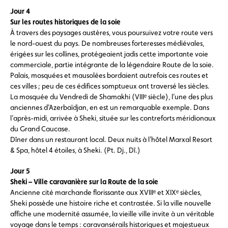
Jour 4
Sur les routes historiques de la soie
À travers des paysages austères, vous poursuivez votre route vers
le nord-ouest du pays. De nombreuses forteresses médiévales,
érigées sur les collines, protégeaient jadis cette importante voie
commerciale, partie intégrante de la légendaire Route de la soie.
Palais, mosquées et mausolées bordaient autrefois ces routes et
ces villes ; peu de ces édifices somptueux ont traversé les siècles.
La mosquée du Vendredi de Shamakhi (VIIIᵉ siècle), l’une des plus
anciennes d’Azerbaïdjan, en est un remarquable exemple. Dans
l’après-midi, arrivée à Sheki, située sur les contreforts méridionaux
du Grand Caucase.
Dîner dans un restaurant local. Deux nuits à l’hôtel Marxal Resort
& Spa, hôtel 4 étoiles, à Sheki. (Pt. Dj., Dî.)
Jour 5
Sheki – Ville caravanière sur la Route de la soie
Ancienne cité marchande florissante aux XVIIIᵉ et XIXᵉ siècles,
Sheki possède une histoire riche et contrastée. Si la ville nouvelle
affiche une modernité assumée, la vieille ville invite à un véritable
voyage dans le temps : caravansérails historiques et majestueux