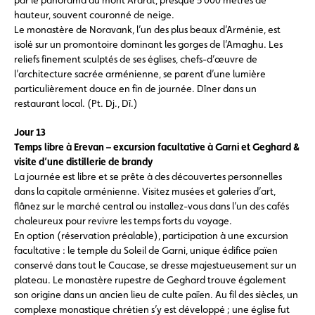
hauteur, souvent couronné de neige.
Le monastère de Noravank, l’un des plus beaux d’Arménie, est
isolé sur un promontoire dominant les gorges de l’Amaghu. Les
reliefs finement sculptés de ses églises, chefs-d’œuvre de
l’architecture sacrée arménienne, se parent d’une lumière
particulièrement douce en fin de journée. Dîner dans un
restaurant local. (Pt. Dj., Dî.)
Jour 13
Temps libre à Erevan – excursion facultative à Garni et Geghard &
visite d’une distillerie de brandy
La journée est libre et se prête à des découvertes personnelles
dans la capitale arménienne. Visitez musées et galeries d’art,
flânez sur le marché central ou installez-vous dans l’un des cafés
chaleureux pour revivre les temps forts du voyage.
En option (réservation préalable), participation à une excursion
facultative : le temple du Soleil de Garni, unique édifice païen
conservé dans tout le Caucase, se dresse majestueusement sur un
plateau. Le monastère rupestre de Geghard trouve également
son origine dans un ancien lieu de culte païen. Au fil des siècles, un
complexe monastique chrétien s’y est développé ; une église fut