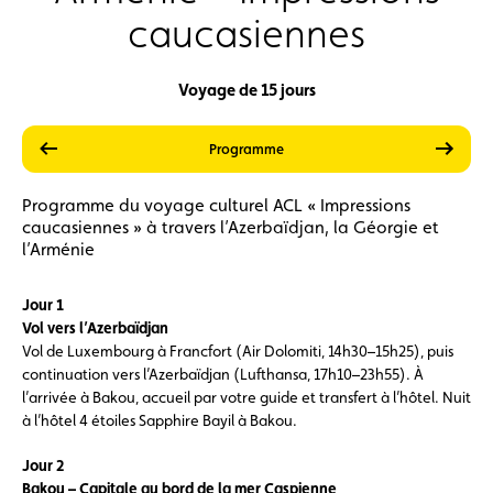
caucasiennes
Voyage de 15 jours
précédent
suiva
Prestations
Prix
Programme
Programme du voyage culturel ACL « Impressions
caucasiennes » à travers l’Azerbaïdjan, la Géorgie et
l’Arménie
Jour 1
Vol vers l’Azerbaïdjan
Vol de Luxembourg à Francfort (Air Dolomiti, 14h30–15h25), puis
continuation vers l’Azerbaïdjan (Lufthansa, 17h10–23h55). À
l’arrivée à Bakou, accueil par votre guide et transfert à l’hôtel. Nuit
à l’hôtel 4 étoiles Sapphire Bayil à Bakou.
Jour 2
Bakou – Capitale au bord de la mer Caspienne