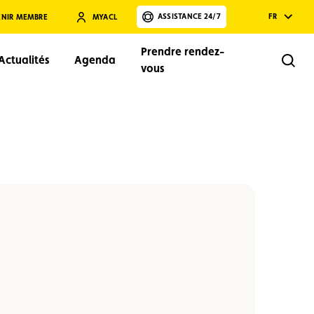
ASSISTANCE 24/7
FR
ENIR MEMBRE
MYACL
Prendre rendez-
Actualités
Agenda
Rech
vous
Rechercher