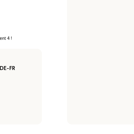
e vente
Vignette
Location
nt 4 !
DE-FR