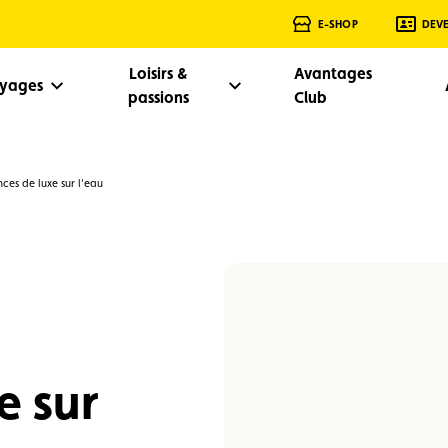
E-SHOP
DEV
Loisirs &
Avantages
oyages
passions
Club
nces de luxe sur l'eau
e sur