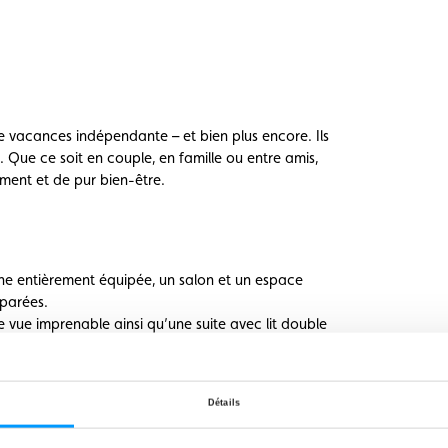
de vacances indépendante – et bien plus encore. Ils
 Que ce soit en couple, en famille ou entre amis,
ment et de pur bien-être.
ine entièrement équipée, un salon et un espace
éparées.
e vue imprenable ainsi qu’une suite avec lit double
eaux solaires, système de traitement de l’eau
Fi pour une expérience en totale autonomie.
Détails