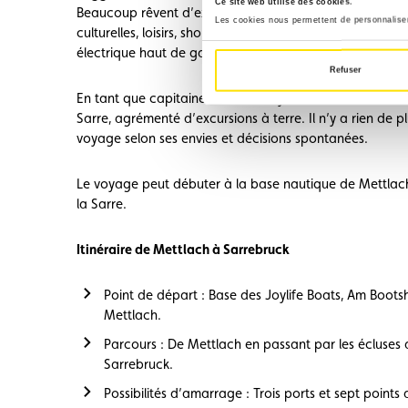
Ce site web utilise des cookies.
Beaucoup rêvent d’explorer une nature préservée en navi
Les cookies nous permettent de personnaliser 
culturelles, loisirs, shopping et découvertes gastronom
électrique haut de gamme Joylife Boats, accessible san
Refuser
En tant que capitaine de votre Joylife Boat, vous avez la
Sarre, agrémenté d’excursions à terre. Il n’y a rien d
voyage selon ses envies et décisions spontanées.
Le voyage peut débuter à la base nautique de Mettlach,
la Sarre.
Itinéraire de Mettlach à Sarrebruck
Point de départ : Base des Joylife Boats, Am Boot
Mettlach.
Parcours : De Mettlach en passant par les écluses d
Sarrebruck.
Possibilités d’amarrage : Trois ports et sept point