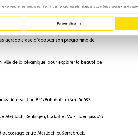
guant sur une rivière, tout en combinant visites
le contenu et les annonces, d'offrir des fonctionnalités relatives aux médias sociaux et d'analys
iques. Ce rêve devient réalité avec un houseboat
s permis dès l’âge de 18 ans.
Personnaliser
 liberté d’élaborer votre propre itinéraire sur la
e plus agréable que d’adapter son programme de
 ville de la céramique, pour explorer la beauté de
shaus (intersection B51/Bahnhofstraße), 66693
e Mettlach, Rehlingen, Lisdorf et Völklingen jusqu’à
s d’accostage entre Mettlach et Sarrebruck.