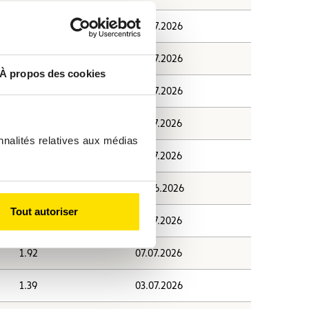
1.95
10.07.2026
1.83
10.07.2026
À propos des cookies
1.94
10.07.2026
1.61
07.07.2026
nnalités relatives aux médias
1.65
07.07.2026
1.78
30.06.2026
Tout autoriser
1.65
07.07.2026
1.92
07.07.2026
1.39
03.07.2026