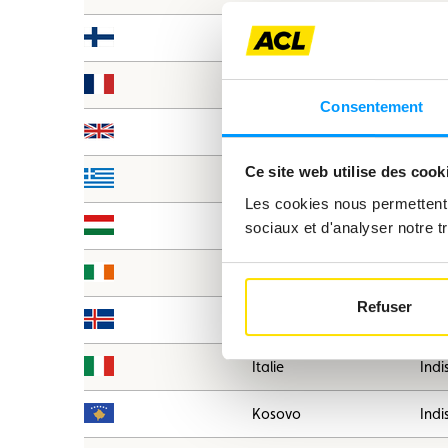
Finlande
1.94
France
1.83
Consentement
Grande-Bretagne
Indi
Ce site web utilise des cook
Grèce
Indi
Les cookies nous permettent d
Hongrie
Indi
sociaux et d'analyser notre tr
Irlande
Indi
Refuser
Islande
Indi
Italie
Indi
Kosovo
Indi