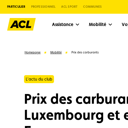
PARTICULIER
PROFESSIONNEL
ACL SPORT
COMMUNES
Assistance
Mobilité
V
Homepage
Mobilité
Prix des carburants
L'actu du club
Prix des carbura
Luxembourg et 
Suggestions