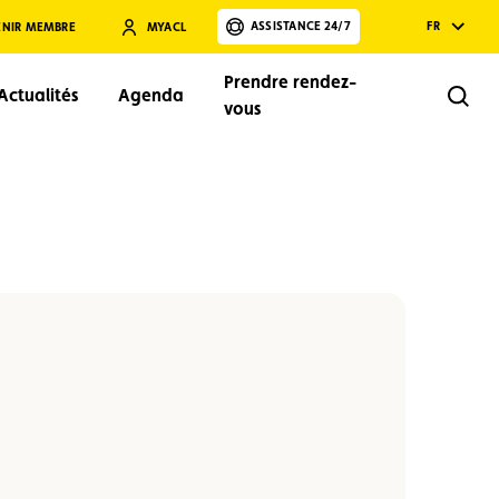
ASSISTANCE 24/7
FR
ENIR MEMBRE
MYACL
Prendre rendez-
Actualités
Agenda
Rech
vous
Rechercher