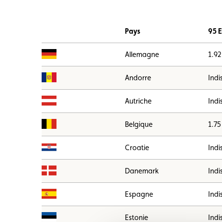
Drapeau
Pays
95 
Allemagne
1.92
Andorre
Indi
Autriche
Indi
Belgique
1.75
Croatie
Indi
Danemark
Indi
Espagne
Indi
Estonie
Indi