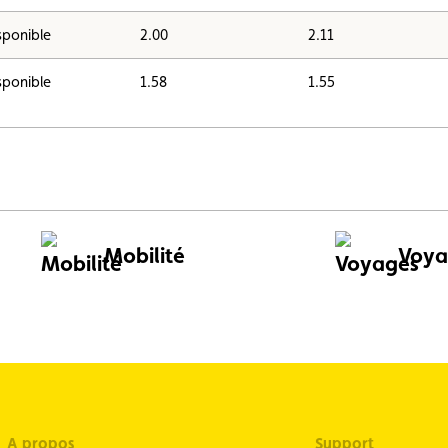
sponible
2.00
2.11
sponible
1.58
1.55
Mobilité
Voya
A propos
Support