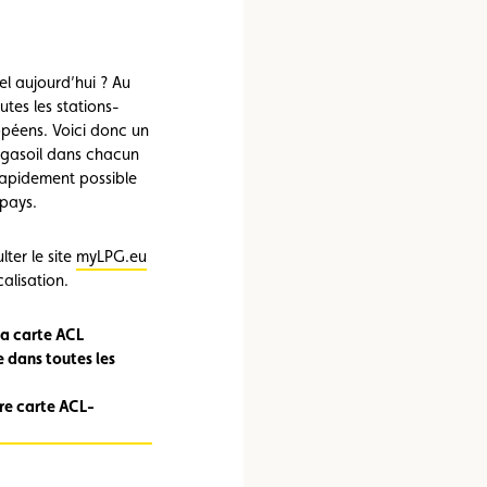
e vente
Vignette
Location
el aujourd’hui ?
Au
tes les stations-
ropéens. Voici donc un
 gasoil
dans chacun
 rapidement possible
 pays.
lter le site
myLPG.eu
calisation.
la carte ACL
e dans toutes les
re carte ACL-