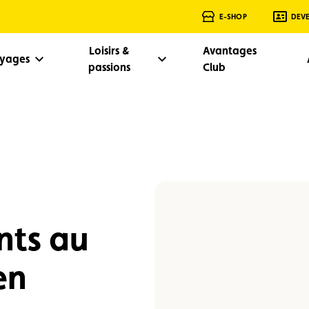
E-SHOP
DEV
Loisirs &
Avantages
oyages
passions
Club
nts au
en