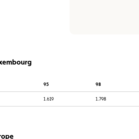
Luxembourg
95
98
1.619
1.798
urope