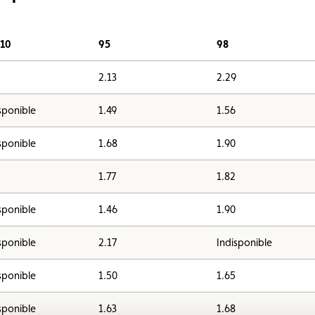
E10
95
98
2.13
2.29
sponible
1.49
1.56
sponible
1.68
1.90
1.77
1.82
sponible
1.46
1.90
sponible
2.17
Indisponible
sponible
1.50
1.65
sponible
1.63
1.68