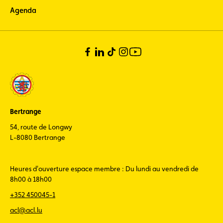
(restez informé
Agenda
de l’actualité du
Sport
automobile
luxembourgeois)
Bertrange
54, route de Longwy
L-8080 Bertrange
Heures d'ouverture espace membre : Du lundi au vendredi de
8h00 à 18h00
+352 450045-1
acl@acl.lu