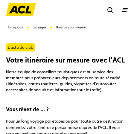
Recherche
Homepage
Voyages
Itinéraire sur mesure
Recher
L'actu du club
Votre itinéraire sur mesure avec l'ACL
Suggestions
Notre équipe de conseillers touristiques est au service des
membres pour préparer leurs déplacements en toute sécurité
Carte membre
Avantages
Contrat de vente
(itinéraires, cartes routières, guides, vignettes d’autoroutes,
accessoires de sécurité et informations sur le trafic).
Vignette
Location
Vous rêvez de ... ?
Pour un long voyage par étapes ou pour toute autre destination,
demandez votre itinéraire personnalisé auprès de l’ACL. Il vous
sera envoyé par courrier postal ou par email.