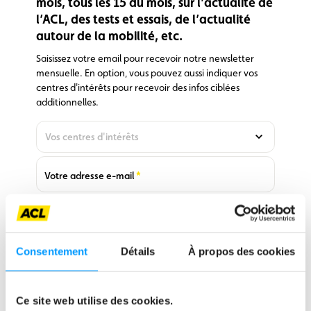
mois, tous les 15 du mois, sur l’actualité de
l’ACL, des tests et essais, de l’actualité
autour de la mobilité, etc.
Saisissez votre email pour recevoir notre newsletter
mensuelle. En option, vous pouvez aussi indiquer vos
centres d'intérêts pour recevoir des infos ciblées
additionnelles.
Vos centres d'intérêts
En
option,
vous
Required
Votre adresse e-mail
pouvez
aussi
indiquer
J'accepte de recevoir vos e-mails et confirme avoir pris
vos
Required
connaissance de votre
politique de confidentialité
.
centres
Consentement
Détails
À propos des cookies
d'intérêts
S'inscrire
pour
recevoir
0
des infos
Ce site web utilise des cookies.
ciblées