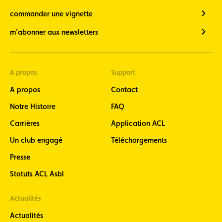
de nos
commander une vignette
événements
autour des
m'abonner aux newsletters
oldtimers)
Newsletter
Vélo
(restez
A propos
Support
informé de
l’actualité
A propos
Contact
vélo, 7 fois
par an en
Notre Histoire
FAQ
fin de
Carrières
Application ACL
mois)
Newsletter
Un club engagé
Téléchargements
Moto
Presse
(restez
informé, 8
Statuts ACL Asbl
fois par an,
de
l’actualité
Actualités
moto)
Actualités
ACL Sport