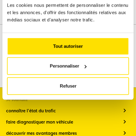
Les cookies nous permettent de personnaliser le contenu
Newsletter
et les annonces, d'offrir des fonctionnalités relatives aux
"Club" -
médias sociaux et d'analyser notre trafic.
restez
informé
des
avantages
membres,
Tout autoriser
1 fois par
Assistance
Mobilité
mois, au
début du
Voyages
Personnaliser
mois
Loisirs & Passion
Newsletter
Voyage
Refuser
(restez
informé, 5
fois par an,
Je souhaite
sur les
voyages
connaître l'état du trafic
ACL)
faire diagnostiquer mon véhicule
Oldtimer
(soyez
découvrir mes avantages membres
informé lors