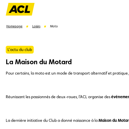
Homepage
Loisirs
Moto
L'actu du club
La Maison du Motard
Suggestions
Pour certains, la moto est un mode de transport alternatif et pratique,
Carte membre
Avantages
Contrat de vente
Réunissant les passionnés de deux-roues, l’ACL organise des
événemen
La dernière initiative du Club a donné naissance à la
Maison du Motar