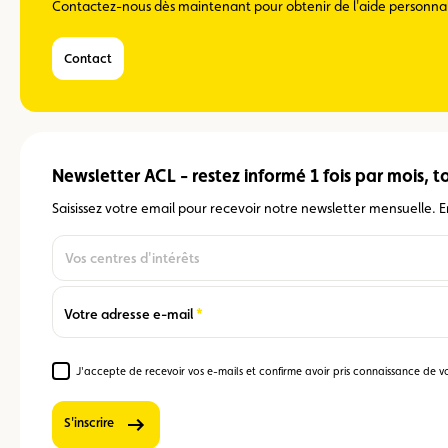
Contactez-nous dès maintenant pour obtenir de l'aide personnali
Contact
Newsletter ACL - restez informé 1 fois par mois, tou
Saisissez votre email pour recevoir notre newsletter mensuelle. En
Vos centres d'intérêts
En
option,
vous
Required
Votre adresse e-mail
pouvez
aussi
indiquer
J'accepte de recevoir vos e-mails et confirme avoir pris connaissance de v
Required
vos
centres
S'inscrire
d'intérêts
pour