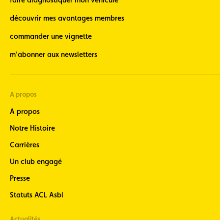
Oldtimer
découvrir mes avantages membres
(soyez
informé lors
commander une vignette
de nos
événements
m'abonner aux newsletters
autour des
oldtimers)
Newsletter
Vélo
A propos
(restez
informé de
A propos
l’actualité
vélo, 7 fois
Notre Histoire
par an en
fin de
Carrières
mois)
Un club engagé
Newsletter
Moto
Presse
(restez
Statuts ACL Asbl
informé, 8
fois par an,
de
Actualités