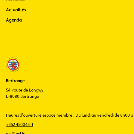
l’actualité
moto)
Actualités
ACL Sport
Agenda
(restez informé
de l’actualité du
Sport
automobile
luxembourgeois)
Bertrange
54, route de Longwy
L-8080 Bertrange
Heures d'ouverture espace membre : Du lundi au vendredi de 8h00 à
+352 450045-1
acl@acl.lu