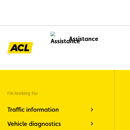
the flat 1
problems 
overheati
categorie
through 
Assistance
I'm looking for
Traffic information
Vehicle diagnostics