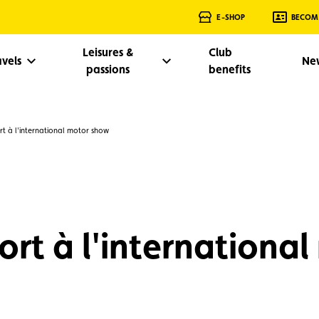
E-SHOP
BECOM
Leisures &
Club
avels
Ne
passions
benefits
ort à l'international motor show
ort à l'internationa