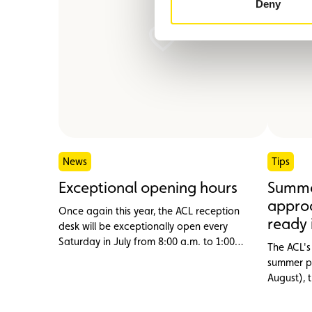
Deny
News
Tips
Exceptional opening hours
Summe
appro
Once again this year, the ACL reception
ready 
desk will be exceptionally open every
Saturday in July from 8:00 a.m. to 1:00
The ACL's 
p.m.
summer pe
August), 
assistanc
from abro