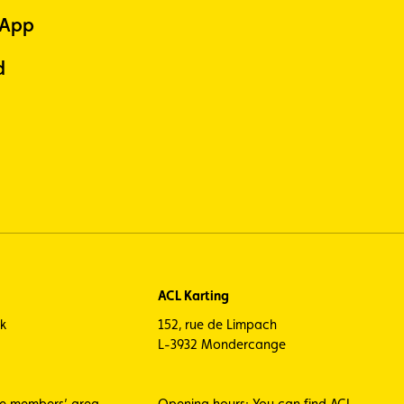
 App
d
ACL Karting
ck
152, rue de Limpach
L-3932 Mondercange
he members’ area
Opening hours: You can find ACL