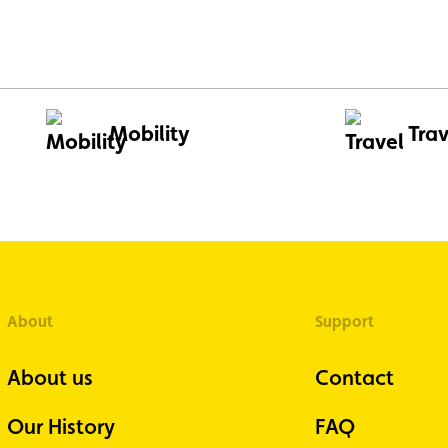
2 V battery (23.6%), tyre
(14.9%) and engine faults,
ng or cooling issues (11%), three
s that are largely avoidable
preventive maintenance.
Mobility
Trav
About
Support
About us
Contact
Our History
FAQ