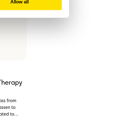
Allow all
Therapy
ass from
assen to
cated to
ns and