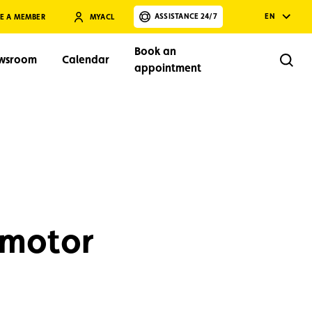
ASSISTANCE 24/7
EN
E A MEMBER
MYACL
Book an
wsroom
Calendar
Rech
appointment
Search
l motor