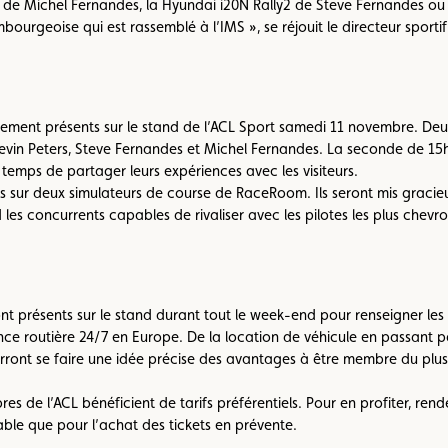
 Michel Fernandes, la Hyundai i20N Rally2 de Steve Fernandes ou 
ourgeoise qui est rassemblé à l’IMS », se réjouit le directeur sportif 
galement présents sur le stand de l’ACL Sport samedi 11 novembre. D
evin Peters, Steve Fernandes et Michel Fernandes. La seconde de 15
temps de partager leurs expériences avec les visiteurs.
es sur deux simulateurs de course de RaceRoom. Ils seront mis gracieus
les concurrents capables de rivaliser avec les pilotes les plus chevr
ront présents sur le stand durant tout le week-end pour renseigner le
stance routière 24/7 en Europe. De la location de véhicule en passant
pourront se faire une idée précise des avantages à être membre du pl
res de l’ACL bénéficient de tarifs préférentiels. Pour en profiter, re
able que pour l’achat des tickets en prévente.