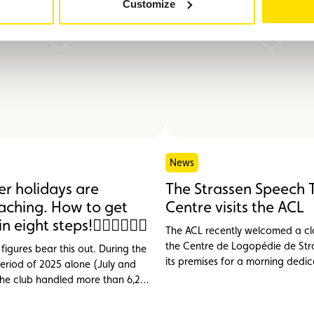
Customize
News
r holidays are
The Strassen Speech 
aching. How to get
Centre visits the ACL
in eight steps!
The ACL recently welcomed a cl
the Centre de Logopédie de Str
figures bear this out. During the
its premises for a morning dedi
riod of 2025 alone (July and
discovering the club’s professio
the club handled more than 6,200
services.
e cases, nearly 1,000 of them
ad. Topping the list of incidents: