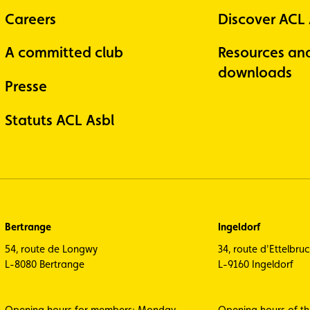
Careers
Discover ACL
A committed club
Resources an
downloads
Presse
Statuts ACL Asbl
Bertrange
Ingeldorf
54, route de Longwy
34, route d'Ettelbru
L-8080 Bertrange
L-9160 Ingeldorf
Opening hours for members: Monday
Opening hours of t