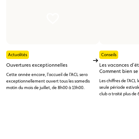
Actualités
Conseils
Ouvertures exceptionnelles
Les vacances d'é
Comment bien se p
Cette année encore, l’accueil de l’ACL sera
Les chiffres de l'ACL
exceptionnellement ouvert tous les samedis
seule période estivale
matin du mois de juillet, de 8h00 à 13h00.
club a traité plus de 
d'assistance, dont pr
l'étranger. En tête de
batterie 12 V déchar
problèmes de pneuma
avaries moteur, surc
(11 %), trois catégor