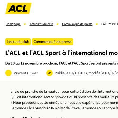
Homepage
Actualités du club
Communiqué de presse
L'ACL et l'A
L'actu du club
Communiqué de presse
L'ACL et l'ACL Sport à l'international m
Suggestions
Du 10 au 12 novembre prochain, l’ACL et l’ACL Sport seront présents 
Carte membre
Avantages
Contrat de vente
Vincent Huwer
Publié le 01/11/2023, modifié le 03/07/
Envie de prendre de la hauteur pour cette édition de l’Internationa
Qui dit International Motor Show dit aussi présence des meilleurs 
« Nous proposons cette année une nouvelle expérience pour nos me
Fernandes, la Hyundai i20N Rally2 de Steve Fernandes ou encore le B