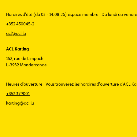
Horaires d'été (du 03 - 14.08.26) espace membre : Du lundi au vendr
+352 450045-2
acl@acl.lu
ACL Karting
152, rue de Limpach
L-3932 Mondercange
Heures d'ouverture : Vous trouverez les horaires d'ouverture d'ACL K
+352 379001
karting@acl.lu