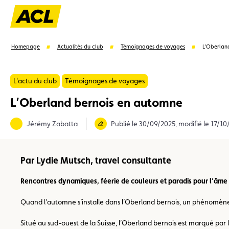
Homepage
Actualités du club
Témoignages de voyages
L’Oberlan
L'actu du club
Témoignages de voyages
L’Oberland bernois en automne
Suggestions
Jérémy Zabatta
Publié le 30/09/2025, modifié le 17/1
Carte membre
Avantages
Contrat de vente
Par Lydie Mutsch, travel consultante
Rencontres dynamiques, féerie de couleurs et paradis pour l’âme 
Quand l’automne s’installe dans l’Oberland bernois, un phénomène 
Situé au sud-ouest de la Suisse, l’Oberland bernois est marqué par le