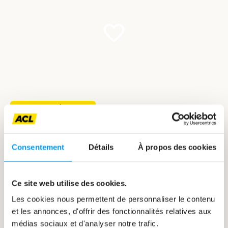
Témoignages de voyages
Pourquoi aller si loin… alors que le nord du
Luxembourg m’a conquis !
Consentement
Détails
À propos des cookies
Un témoignage de Lydia Mutsch
Ce site web utilise des cookies.
Les cookies nous permettent de personnaliser le contenu
et les annonces, d'offrir des fonctionnalités relatives aux
médias sociaux et d'analyser notre trafic.