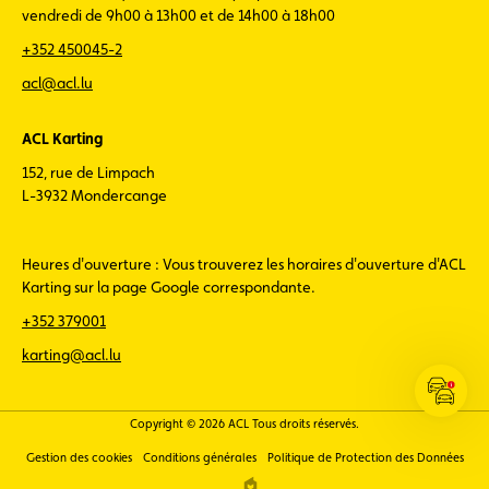
vendredi de 9h00 à 13h00 et de 14h00 à 18h00
+352 450045-2
acl@acl.lu
ACL Karting
152, rue de Limpach
L-3932 Mondercange
Heures d'ouverture : Vous trouverez les horaires d'ouverture d'ACL
Karting sur la page Google correspondante.
+352 379001
karting@acl.lu
Ouvrir
les
Copyright © 2026 ACL Tous droits réservés.
infos
Gestion des cookies
Conditions générales
Politique de Protection des Données
ACL