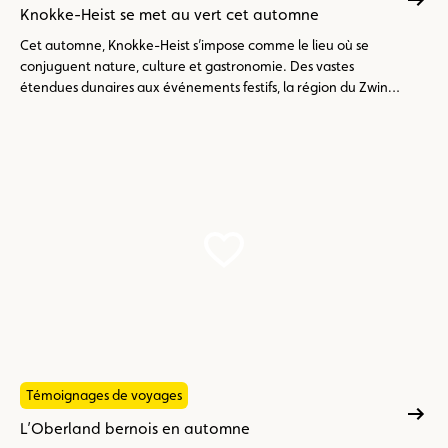
Knokke-Heist se met au vert cet automne
Cet automne, Knokke-Heist s’impose comme le lieu où se
conjuguent nature, culture et gastronomie. Des vastes
étendues dunaires aux événements festifs, la région du Zwin
invite à découvrir, goûter et savourer. Promenez-vous à travers
des perles cachées comme les dunes du Groenplein ou le
polder Sint-Donaas, explorez les nouveaux parcours d’origami
et partez en aventure apicole en famille. Laissez-vous séduire
par des moments culinaires d’exception lors d’Uit in de
Zwinstreek, ou admirez des voitures de collection lors du Zoute
Grand Prix. Enfilez vos chaussures de marche et préparez-vous
à un automne riche en découvertes au bord de la mer.
Témoignages de voyages
L’Oberland bernois en automne