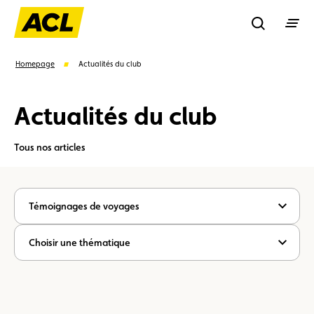
Recherche
Homepage
Actualités du club
Actualités du club
Recher
Tous nos articles
Suggestions
Carte membre
Avantages
Contrat de vente
Témoignages de voyages
Vignette
Location
Choisir une thématique