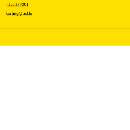
+352 379001
karting@acl.lu