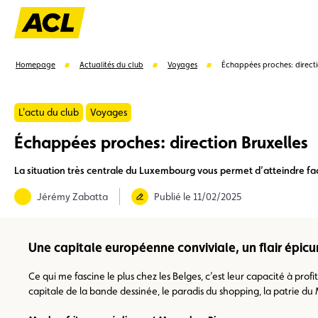
Homepage
Actualités du club
Voyages
Échappées proches: directi
L'actu du club
Voyages
Échappées proches: direction Bruxelles
Suggestions
La situation très centrale du Luxembourg vous permet d’atteindre fac
Carte membre
Avantages
Contrat de vente
Jérémy Zabatta
Publié le 11/02/2025
Une capitale européenne conviviale, un flair épic
Ce qui me fascine le plus chez les Belges, c’est leur capacité à pro
capitale de la bande dessinée, le paradis du shopping, la patrie du 