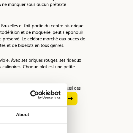
 À ne manquer sous aucun prétexte !
Bruxelles et fait partie du centre historique
autodérision et de moquerie, peut s’épanouir
 être préservé. Le célèbre marché aux puces de
tés et de bibelots en tous genres.
iale. Avec ses briques rouges, ses rideaux
s culinaires. Chaque plat est une petite
lement ses meilleurs vins, mais aussi des
leureuse et oubliez tout le reste… !
see
see
previous
next
About
image
image