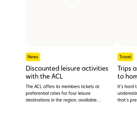
News
Travel
Discounted leisure activities
Trips 
with the ACL
to ho
The ACL offers its members tickets at
It’s hard 
preferential rates for four leisure
underesti
destinations in the region, available
that’s pr
exclusively from the ACL shop.
charming!
really coo
and moder
weekend i
under an 