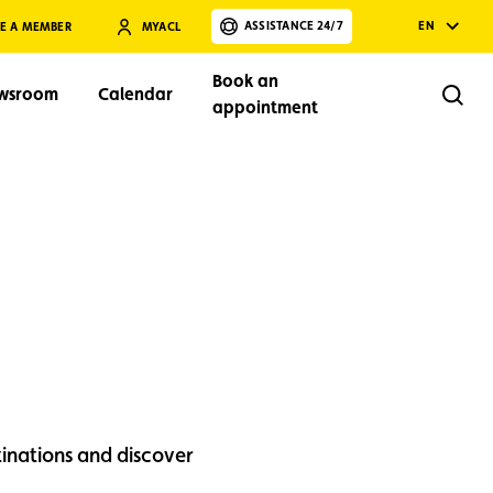
ASSISTANCE 24/7
EN
E A MEMBER
MYACL
Book an
wsroom
Calendar
Rech
appointment
Search
inations and discover