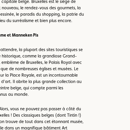
 capitale belge. Bruxelles est le siège de
rt nouveau, le rendez-vous des gourmets, la
essinée, le paradis du shopping, la patrie du
ieu du surréalisme et bien plus encore.
isme et Manneken Pis
tendre, la plupart des sites touristiques se
e historique, comme la grandiose Grand-
, emblème de Bruxelles, le Palais Royal avec
si que de nombreuses églises et musées. Le
ur la Place Royale, est un incontournable
d’art. Il abrite la plus grande collection au
ntre belge, qui compte parmi les
connus au monde.
Alors, vous ne pouvez pas passer à côté du
lles ! Des classiques belges (dont Tintin !)
on trouve de tout dans cet étonnant musée,
ille dans un magnifique bâtiment Art