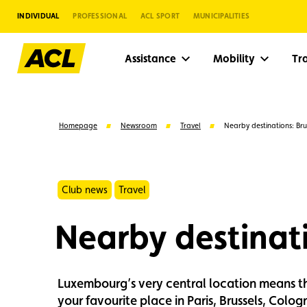
INDIVIDUAL
PROFESSIONAL
ACL SPORT
MUNICIPALITIES
Assistance
Mobility
Tr
Homepage
Newsroom
Travel
Nearby destinations: Bru
Club news
Travel
Nearby destinati
Luxembourg’s very central location means th
Suggestions
your favourite place in Paris, Brussels, Cologn