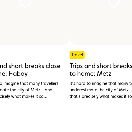
Travel
and short breaks close
Trips and short breaks
me: Habay
to home: Metz
to imagine that many travellers
It's hard to imagine that many tr
mate the city of Metz… and
underestimate the city of Metz..
ecisely what makes it so
that's precisely what makes it so
 The city is characterised by a
charming! The city is characteri
l mix of historical architecture
really cool mix of historical arch
n art. During my last short
and modern art. During my last 
n the former garrison town, just
weekend in the former garrison t
hour from Luxembourg, I realised
under an hour from Luxembourg, 