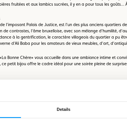
ères fruitées et aux lambics sucrées, il y en a pour tous les goûts…
s
e l’imposant Palais de Justice, est l’un des plus anciens quartiers de 
ein de contrastes, l’âme bruxelloise, avec son mélange d’humilité, d’
tendance à la gentrification, le caractère villageois du quartier a pu
verne d’Ali Baba pour les amateurs de vieux meubles, d’art, d’antiqui
t «La Bonne Chère» vous accueille dans une ambiance intime et conviv
 ce petit bijou offre le cadre idéal pour une soirée pleine de surprise
 Wine Bar des Marolles, où le sommelier Vincent Thomaes sert non seu
 un bâtiment romantique du XVIIe siècle. Profitez de l’ambiance cha
Details
zoom
on
the