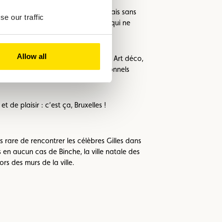
y est aussi détendue qu’à Ixelles, mais sans
e our traffic
 perceptible. Bref, rares sont ceux qui ne
Allow all
ne boucherie dans un joli bâtiment Art déco,
et se base sur des produits traditionnels
de plaisir : c’est ça, Bruxelles !
as rare de rencontrer les célèbres Gilles dans
 en aucun cas de Binche, la ville natale des
rs des murs de la ville.