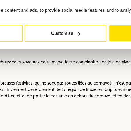
picture
hés est celui de Saint-Gilles, situé à l’ouest d’Ixelles. L’atmosphère 
 content and ads, to provide social media features and to analys
ets. La vie nocturne y est formidable et la qualité de vie est partout
Customize
vous recommande le restaurant «La Buvette», installé dans une ancien
nde en acier. Le menu du chef Nicolas Scheidt est créatif et élégant 
aussée et savourez cette merveilleuse combinaison de joie de vivre et 
reuses festivités, qui ne sont pas toutes liées au carnaval, il n’est p
es. Ils viennent généralement de la région de Bruxelles-Capitale, mais
interdit en effet de porter le costume en dehors du carnaval et en deho