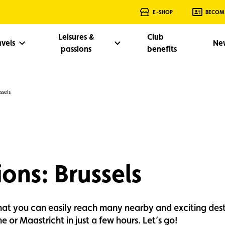
E-SHOP
BECOM
Leisures &
Club
avels
Ne
passions
benefits
ssels
ons: Brussels
at you can easily reach many nearby and exciting dest
e or Maastricht in just a few hours. Let’s go!