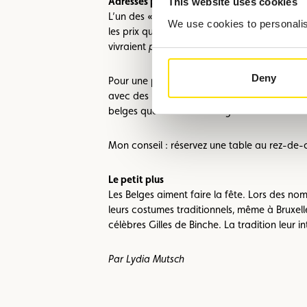
Adresses préférées à Saint-Gilles
This website uses cookies
L’un des « nouveaux » quartiers les plus branc
We use cookies to personalise
les prix qui ont entre-temps atteint des somm
vivraient
pas volontiers
à Saint-Gilles.
Deny
Pour une pause culinaire à Saint-Gilles, je 
avec des murs carrelés et des crochets à via
belges que l’on ne trouve guère ailleurs.
Mon conseil : réservez une table au rez-de-ch
Le petit plus
Les Belges aiment faire la fête. Lors des nomb
leurs costumes traditionnels, même à Bruxell
célèbres Gilles de Binche. La tradition leur 
Par Lydia Mutsch