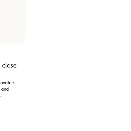
 close
avellers
. and
sed by a
itecture
short
own, just
I realised