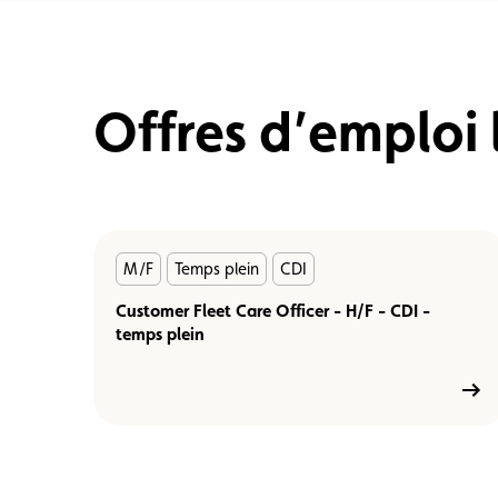
Offres d’emploi 
En
M/F
Temps plein
CDI
savoir
plus
Customer Fleet Care Officer - H/F - CDI -
temps plein