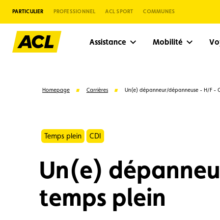
PARTICULIER
PROFESSIONNEL
ACL SPORT
COMMUNES
Assistance
Mobilité
V
Homepage
Carrières
Un(e) dépanneur/dépanneuse - H/F - C
Temps plein
CDI
Un(e) dépanneur
temps plein
Suggestions