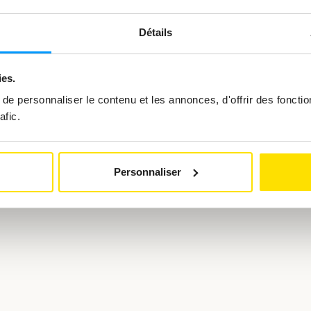
Notre équipe RH est à votre di
répondre à vos interrogations
Détails
Bianca Uhlmann, responsable 
ies.
Posez votre question
e personnaliser le contenu et les annonces, d'offrir des fonctio
afic.
Personnaliser