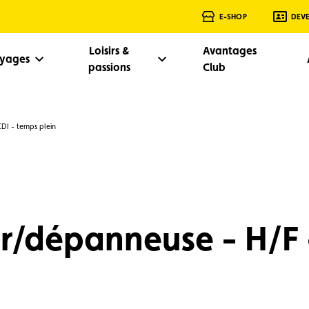
E-SHOP
DEV
Loisirs &
Avantages
oyages
passions
Club
DI - temps plein
/dépanneuse - H/F 