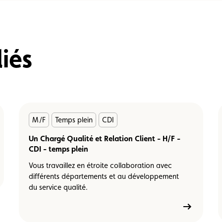
liés
En
M/F
Temps plein
CDI
savoir
plus
Un Chargé Qualité et Relation Client - H/F -
CDI - temps plein
Vous travaillez en étroite collaboration avec
différents départements et au développement
du service qualité.