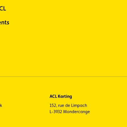
ACL
nts
ACL Karting
ck
152, rue de Limpach
L-3932 Mondercange