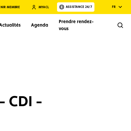
ASSISTANCE 24/7
FR
ENIR MEMBRE
MYACL
Prendre rendez-
Actualités
Agenda
Rech
vous
Rechercher
- CDI -