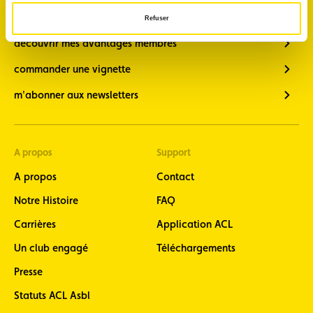
faire diagnostiquer mon véhicule
Refuser
découvrir mes avantages membres
commander une vignette
m'abonner aux newsletters
A propos
Support
A propos
Contact
Notre Histoire
FAQ
Carrières
Application ACL
Un club engagé
Téléchargements
Presse
Statuts ACL Asbl