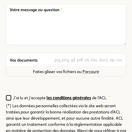
Required
Votre message ou question
jpg, png, gif, pdf, xls, xlsx, docx, zip, csv
Vos documents
Faites glisser vos fichiers ou
Parcourir
J'ai lu et j'accepte
les conditions générales
de l'ACL.
Required
(*) Les données personnelles collectées via le site web seront
traitées pour garantir la bonne réalisation des prestations d’ACL
ainsi que leur développement, et pour aucune autre finalité. ACL
garantit un traitement conforme à la règlementation applicable
en matière de protection des données. Merci de vous référer à nos