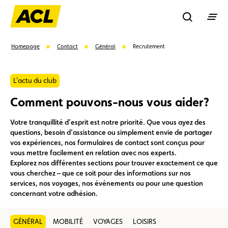
Recherche
Homepage
Contact
Général
Recrutement
Recher
L'actu du club
Comment pouvons-nous vous aider?
Suggestions
Votre tranquillité d’esprit est notre priorité. Que vous ayez des
questions, besoin d’assistance ou simplement envie de partager
Carte membre
Avantages
Contrat de vente
vos expériences, nos formulaires de contact sont conçus pour
vous mettre facilement en relation avec nos experts.
Explorez nos différentes sections pour trouver exactement ce que
Vignette
Location
vous cherchez – que ce soit pour des informations sur nos
services, nos voyages, nos événements ou pour une question
concernant votre adhésion.
GÉNÉRAL
MOBILITÉ
VOYAGES
LOISIRS