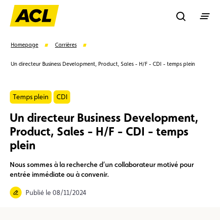
Recherche
Homepage
Carrières
Un directeur Business Development, Product, Sales - H/F - CDI - temps plein
Recher
Temps plein
CDI
Suggestions
Un directeur Business Development,
Product, Sales - H/F - CDI - temps
Carte membre
Avantages
Contrat de vente
plein
Vignette
Location
Nous sommes à la recherche d’un collaborateur motivé pour
entrée immédiate ou à convenir.
Publié le 08/11/2024