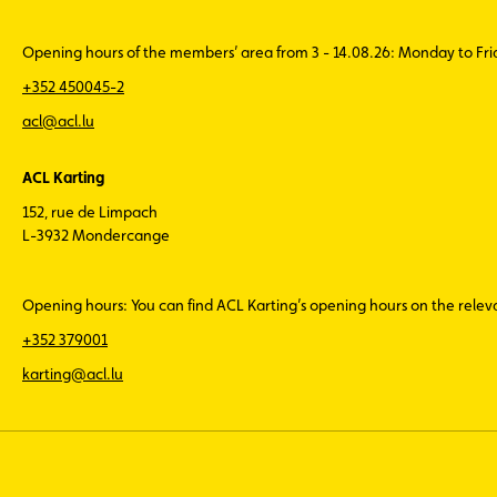
Opening hours of the members’ area from 3 - 14.08.26: Monday to Fr
+352 450045-2
acl@acl.lu
ACL Karting
152, rue de Limpach
L-3932 Mondercange
Opening hours: You can find ACL Karting’s opening hours on the rele
+352 379001
karting@acl.lu