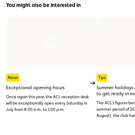
You might also be interested in
News
Tips
Exceptional opening hours
Summer holidays
to get ready in e
Once again this year, the ACL reception desk
The ACL's figures bea
will be exceptionally open every Saturday in
summer period of 20
July from 8:00 a.m. to 1:00 p.m.
August), the club h
assistance cases, nea
abroad. Topping the li
12 V battery (23.6%)