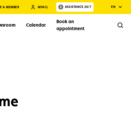
ASSISTANCE 24/7
EN
E A MEMBER
MYACL
Book an
wsroom
Calendar
Rech
appointment
Search
 me