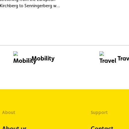
legendary tracks over three days
 Kirchberg to Senningerberg was
new routes each year. Entries fo
 inaugurated as the first highway
edition are now open.
rand Duchy of Luxembourg.
Mobility
Trav
About
Support
About us
Contact