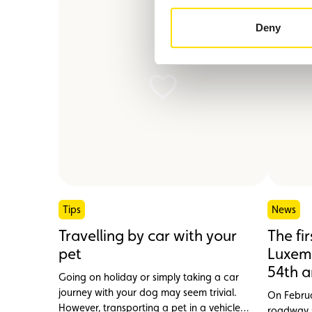
Deny
Tips
News
Travelling by car with your
The fi
pet
Luxemb
54th a
Going on holiday or simply taking a car
journey with your dog may seem trivial.
On Februa
However, transporting a pet in a vehicle
roadway s