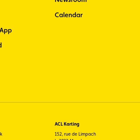
Calendar
 App
d
ACL Karting
ck
152, rue de Limpach