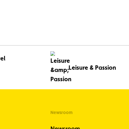
, with
r the 2025
el
Leisure & Passion
Newsroom
Newsroom