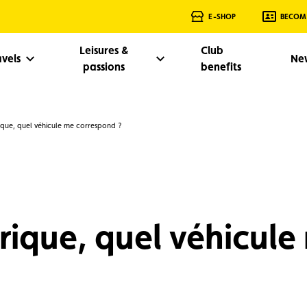
E-SHOP
BECOM
Leisures &
Club
avels
Ne
passions
benefits
ique, quel véhicule me correspond ?
rique, quel véhicule