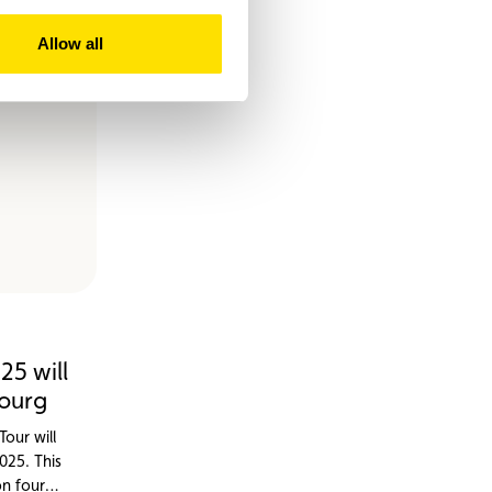
Allow all
25 will
ourg
Tour will
025. This
on four