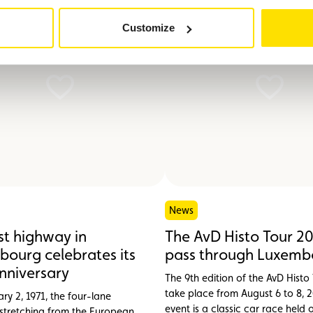
Customize
News
rst highway in
The AvD Histo Tour 20
ourg celebrates its
pass through Luxemb
nniversary
The 9th edition of the AvD Histo 
take place from August 6 to 8, 2
ry 2, 1971, the four-lane
event is a classic car race held 
tretching from the European