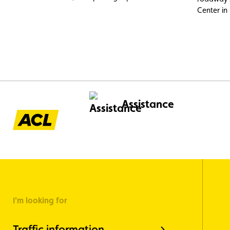
cannot be improvised. Between legal
Center in
requirements and safety precautions, here
officially
is what you need to know to travel
in the G
peacefully with your four-legged friend.
Assistance
I'm looking for
Traffic information