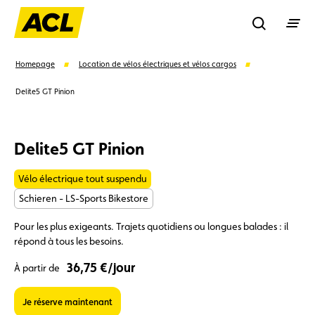
Recherche
Homepage
Location de vélos électriques et vélos cargos
Delite5 GT Pinion
Recher
Delite5 GT Pinion
Suggestions
Vélo électrique tout suspendu
Carte membre
Avantages
Contrat de vente
Schieren - LS-Sports Bikestore
Pour les plus exigeants. Trajets quotidiens ou longues balades : il
Vignette
Location
répond à tous les besoins.
36,75 €/jour
À partir de
Je réserve maintenant