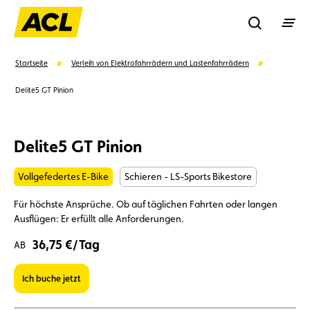
Recherche
Startseite
Verleih von Elektrofahrrädern und Lastenfahrrädern
Delite5 GT Pinion
Suchen
Delite5 GT Pinion
Vorschläge
Vollgefedertes E-Bike
Schieren - LS-Sports Bikestore
Mitglied
Mitgliedervorteile
Vignetten
Für höchste Ansprüche. Ob auf täglichen Fahrten oder langen
Ausflügen: Er erfüllt alle Anforderungen.
Umweltplakette
Kaufvertrag
36,75 €/Tag
AB
Ich buche jetzt