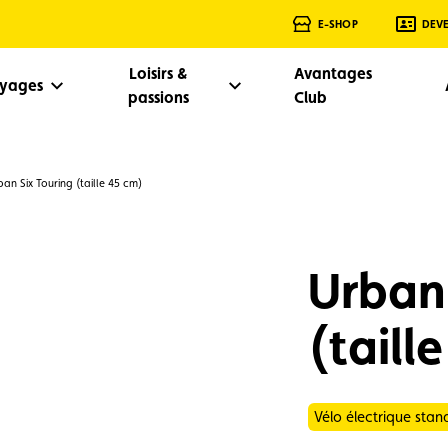
E-SHOP
DEV
Loisirs &
Avantages
oyages
passions
Club
ban Six Touring (taille 45 cm)
Urban 
(taill
Vélo électrique sta