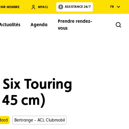
ASSISTANCE 24/7
FR
ENIR MEMBRE
MYACL
Prendre rendez-
Actualités
Agenda
Rech
vous
Six Touring
Rechercher
e 45 cm)
ndard
Bertrange - ACL Clubmobil