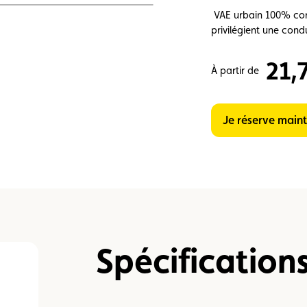
e vente
Vignette
Location
VAE urbain 100% conne
privilégient une con
21,
À partir de
Je réserve main
Spécification