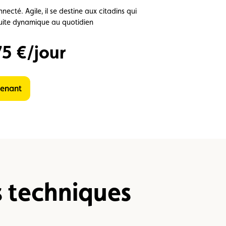
cté. Agile, il se destine aux citadins qui
duite dynamique au quotidien
75 €/jour
tenant
s techniques