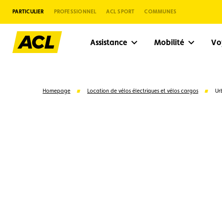
PARTICULIER
PROFESSIONNEL
ACL SPORT
COMMUNES
Assistance
Mobilité
V
Homepage
Location de vélos électriques et vélos cargos
Ur
Suggestions