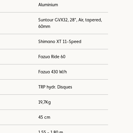
Aluminium
Suntour GVX32, 28", Air, tapered,
60mm
Shimano XT 11-Speed
Fazua Ride 60
Fazua 430 W/h
TRP hydr. Disques
19,7Kg
45 cm
1,55 - 1,80 m