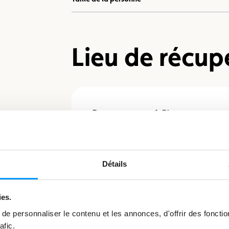
Lieu de récup
Bertrange - ACL
Clubmobil
72, route de Longwy - L-8080
Détails
Bertrange
+352 450045-1
ies.
acl@acl.lu
e personnaliser le contenu et les annonces, d'offrir des fonctio
afic.