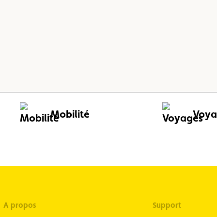
Mobilité
Voya
A propos
Support