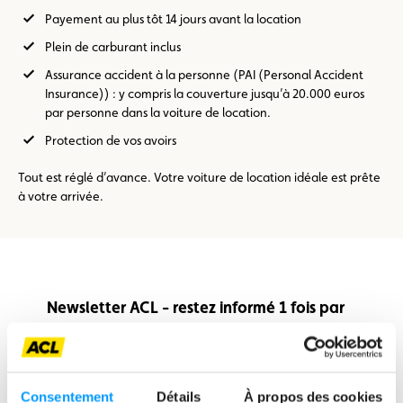
Payement au plus tôt 14 jours avant la location
Plein de carburant inclus
Assurance accident à la personne (PAI (Personal Accident
Insurance)) : y compris la couverture jusqu’à 20.000 euros
par personne dans la voiture de location.
Protection de vos avoirs
Tout est réglé d’avance. Votre voiture de location idéale est prête
à votre arrivée.
Newsletter ACL - restez informé 1 fois par
mois, tous les 15 du mois, sur l’actualité de
l’ACL, des tests et essais, de l’actualité
autour de la mobilité, etc.
Consentement
Détails
À propos des cookies
Saisissez votre email pour recevoir notre newsletter