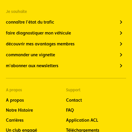
Newsletter
Vélo
Je souhaite
(restez
informé de
connaître l'état du trafic
l’actualité
vélo, 7 fois
faire diagnostiquer mon véhicule
par an en
fin de
découvrir mes avantages membres
mois)
commander une vignette
Newsletter
Moto
m'abonner aux newsletters
(restez
informé, 8
fois par an,
de
A propos
Support
l’actualité
moto)
A propos
Contact
ACL Sport
Notre Histoire
FAQ
(restez informé
de l’actualité du
Carrières
Application ACL
Sport
automobile
Un club engagé
Téléchargements