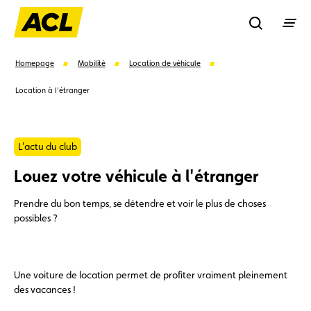
Recherche
Homepage
Mobilité
Location de véhicule
Location à l'étranger
Recher
L'actu du club
Suggestions
Louez votre véhicule à l'étranger
Carte membre
Avantages
Contrat de vente
Prendre du bon temps, se détendre et voir le plus de choses
possibles ?
Vignette
Location
Une voiture de location permet de profiter vraiment pleinement
des vacances !