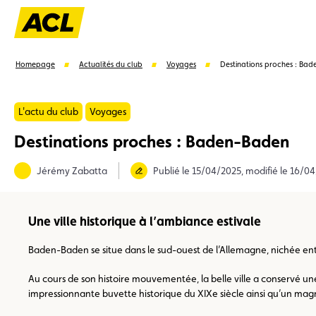
Homepage
Actualités du club
Voyages
Destinations proches : Ba
L'actu du club
Voyages
Destinations proches : Baden-Baden
Suggestions
Jérémy Zabatta
Publié le 15/04/2025, modifié le 16/0
Carte membre
Avantages
Contrat de vente
Une ville historique à l’ambiance estivale
Baden-Baden se situe dans le sud-ouest de l’Allemagne, nichée entr
Au cours de son histoire mouvementée, la belle ville a conservé un
impressionnante buvette historique du XIXe siècle ainsi qu’un magni