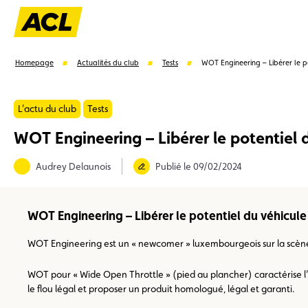
Homepage
Actualités du club
Tests
WOT Engineering – Libérer le p
L'actu du club
Tests
WOT Engineering – Libérer le potentiel 
Suggestions
Audrey Delaunois
Publié le 09/02/2024
Carte membre
Avantages
Contrat de vente
WOT Engineering – Libérer le potentiel du véhicule
WOT Engineering est un « newcomer » luxembourgeois sur la scène d
WOT pour « Wide Open Throttle » (pied au plancher) caractérise l’e
le flou légal et proposer un produit homologué, légal et garanti.