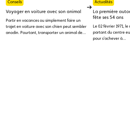
Conseils
Actualités
Voyager en voiture avec son animal
La première aut
fête ses 54 ans
Partir en vacances ou simplement faire un
Le 02 février 1971, l
trajet en voiture avec son chien peut sembler
partant du centre e
anodin. Pourtant, transporter un animal de
pour s’achever à
compagnie dans un véhicule ne s’improvise
Senningerber devenai
pas. Entre exigences légales et précautions
première autoroute
de sécurité, voici ce qu’il faut savoir pour
Luxembourg.
voyager sereinement avec son compagnon à
quatre pattes.