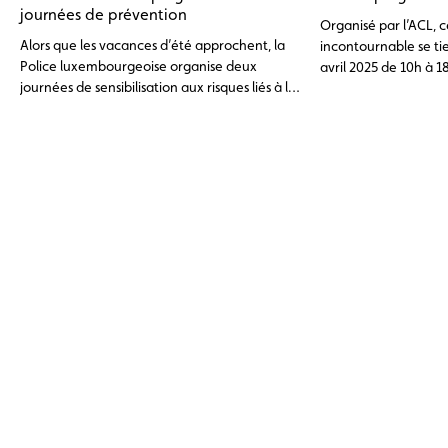
journées de prévention
Organisé par l’ACL,
Alors que les vacances d’été approchent, la
incontournable se ti
Police luxembourgeoise organise deux
avril 2025 de 10h à 18h sur le site de karting
journées de sensibilisation aux risques liés à la
de l’ACL à Monderc
surcharge des caravanes, camping-cars et
autres véhicules de loisirs. Objectif : prévenir
les dangers sur la route et rappeler les règles
essentielles en matière de sécurité et de
législation.