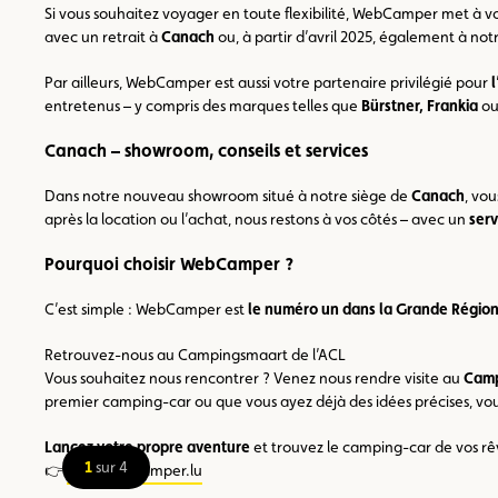
Si vous souhaitez voyager en toute flexibilité, WebCamper met à vo
avec un retrait à
Canach
ou, à partir d’avril 2025, également à no
Par ailleurs, WebCamper est aussi votre partenaire privilégié pour
entretenus – y compris des marques telles que
Bürstner, Frankia
o
Canach – showroom, conseils et services
Dans notre nouveau showroom situé à notre siège de
Canach
, vo
après la location ou l’achat, nous restons à vos côtés – avec un
serv
Pourquoi choisir WebCamper ?
C’est simple : WebCamper est
le numéro un dans la Grande Régio
Retrouvez-nous au Campingsmaart de l’ACL
Vous souhaitez nous rencontrer ? Venez nous rendre visite au
Camp
premier camping-car ou que vous ayez déjà des idées précises, vo
Lancez votre propre aventure
et trouvez le camping-car de vos rê
1
sur 4
👉
www.webcamper.lu