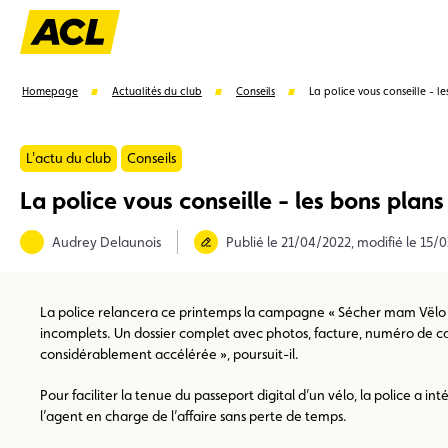
Homepage
Actualités du club
Conseils
La police vous conseille - le
L'actu du club
Conseils
La police vous conseille - les bons plans
Suggestions
Audrey Delaunois
Publié le 21/04/2022, modifié le 15/
Carte membre
Avantages
Contrat de vente
La police relancera ce printemps la campagne « Sécher mam Vëlo » su
incomplets. Un dossier complet avec photos, facture, numéro de cadre
considérablement accélérée », poursuit-il.
Pour faciliter la tenue du passeport digital d’un vélo, la police a i
l’agent en charge de l’affaire sans perte de temps.