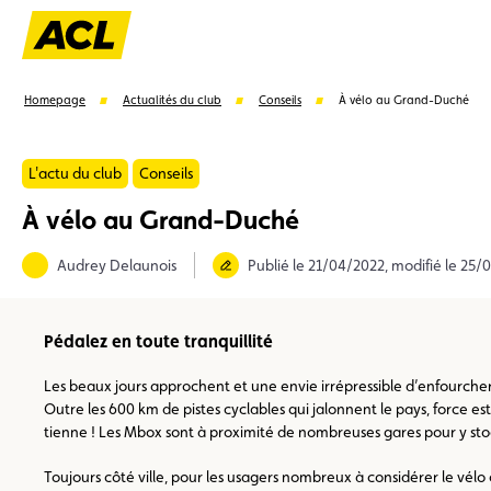
Homepage
Actualités du club
Conseils
À vélo au Grand-Duché
L'actu du club
Conseils
À vélo au Grand-Duché
Suggestions
Audrey Delaunois
Publié le 21/04/2022, modifié le 25/
Carte membre
Avantages
Contrat de vente
Pédalez en toute tranquillité
Les beaux jours approchent et une envie irrépressible d’enfourcher v
Outre les 600 km de pistes cyclables qui jalonnent le pays, force est
tienne ! Les Mbox sont à proximité de nombreuses gares pour y sto
Toujours côté ville, pour les usagers nombreux à considérer le vé