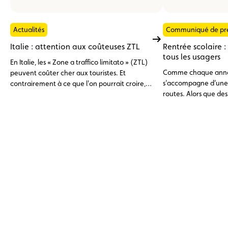
Actualités
Communiqué de pr
Italie : attention aux coûteuses ZTL
Rentrée scolaire :
tous les usagers
En Italie, les « Zone a traffico limitato » (ZTL)
Comme chaque année,
peuvent coûter cher aux touristes. Et
s’accompagne d’une v
contrairement à ce que l'on pourrait croire,
routes. Alors que des 
avoir une voiture électrique ou une voiture
reprennent le chemin
de location n'est pas un laissez-passer.
est plus que jamais de mise aux abords des
établissements scolaires. Cette an
rentrée aura lieu le 
affluence particulière est d
les routes, et une at
recommandée pour l
puisque de nombreux
sur le trajet de l’écol