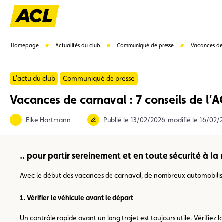
Homepage
Actualités du club
Communiqué de presse
Vacances de 
L'actu du club
Communiqué de presse
Vacances de carnaval : 7 conseils de l’AC
Suggestions
Elke Hartmann
Publié le 13/02/2026, modifié le 16/02
Carte membre
Avantages
Contrat de vente
.. pour partir sereinement et en toute sécurité à 
Avec le début des vacances de carnaval, de nombreux automobilistes
1. Vérifier le véhicule avant le départ
Un contrôle rapide avant un long trajet est toujours utile. Vérifiez 