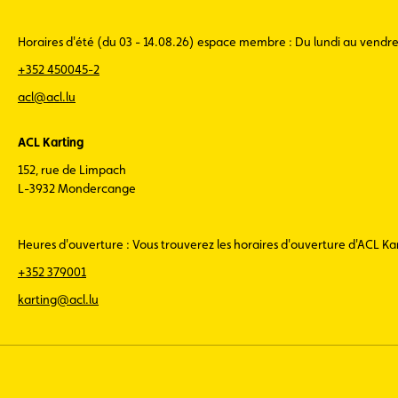
Horaires d'été (du 03 - 14.08.26) espace membre : Du lundi au vendr
+352 450045-2
acl@acl.lu
ACL Karting
152, rue de Limpach
L-3932 Mondercange
Heures d'ouverture : Vous trouverez les horaires d'ouverture d'ACL K
+352 379001
karting@acl.lu