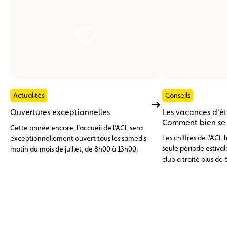
Actualités
Conseils
Ouvertures exceptionnelles
Les vacances d'é
Comment bien se p
Cette année encore, l’accueil de l’ACL sera
Les chiffres de l'ACL
exceptionnellement ouvert tous les samedis
seule période estivale
matin du mois de juillet, de 8h00 à 13h00.
club a traité plus de 
d'assistance, dont pr
l'étranger. En tête de
batterie 12 V déchar
problèmes de pneuma
avaries moteur, surc
(11 %), trois catégor