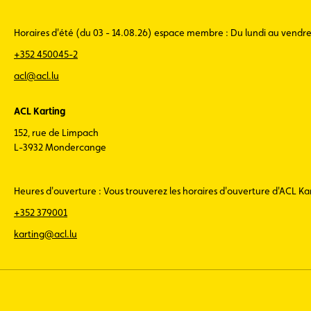
Horaires d'été (du 03 - 14.08.26) espace membre : Du lundi au vendr
+352 450045-2
acl@acl.lu
ACL Karting
152, rue de Limpach
L-3932 Mondercange
Heures d'ouverture : Vous trouverez les horaires d'ouverture d'ACL K
+352 379001
karting@acl.lu