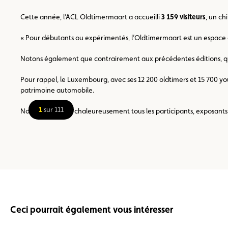
Cette année, l’ACL Oldtimermaart a accueilli
3 159 visiteurs
, un c
« Pour débutants ou expérimentés, l’Oldtimermaart est un espace d’
Notons également que contrairement aux précédentes éditions, qui 
Pour rappel, le Luxembourg, avec ses 12 200 oldtimers et 15 700 yo
patrimoine automobile.
1
sur 111
Nous remercions chaleureusement tous les participants, exposants e
Ceci pourrait également vous intéresser