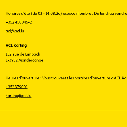
Horaires d'été (du 03 - 14.08.26) espace membre : Du lundi au vendr
+352 450045-2
acl@acl.lu
ACL Karting
152, rue de Limpach
L-3932 Mondercange
Heures d'ouverture : Vous trouverez les horaires d'ouverture d'ACL K
+352 379001
karting@acl.lu