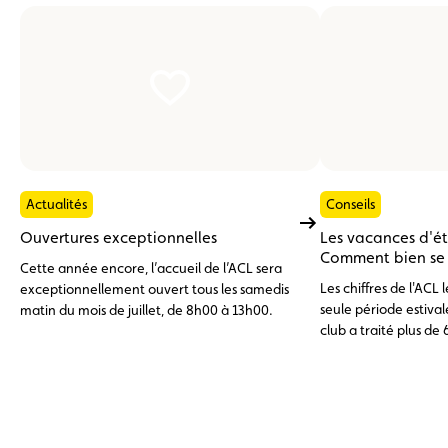
Actualités
Conseils
Ouvertures exceptionnelles
Les vacances d'é
Comment bien se p
Cette année encore, l’accueil de l’ACL sera
Les chiffres de l'ACL
exceptionnellement ouvert tous les samedis
seule période estivale
matin du mois de juillet, de 8h00 à 13h00.
club a traité plus de 
d'assistance, dont pr
l'étranger. En tête de
batterie 12 V déchar
problèmes de pneuma
avaries moteur, surc