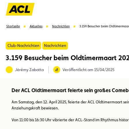
Startseite
Aktuelles
Nachrichten
3.159 Besucher beim Oldtimermaar
Club-Nachrichten
Nachrichten
3.159 Besucher beim Oldtimermaart 20
Vorschläge
Jérémy Zabatta
Veröffentlicht am 15/04/2025
Mitglied
Mitgliedervorteile
Vignetten
Umwel
Der ACL Oldtimermaart feierte sein großes Comeba
Am Samstag, den 12. April 2025, feierte der ACL Oldtimermaart se
Anziehungskraft bewiesen.
Von 11:00 bis 16:30 Uhr vibrierte der ACL-Stand im Rhythmus hist