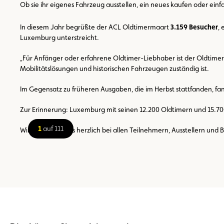
Ob sie ihr eigenes Fahrzeug ausstellen, ein neues kaufen oder ein
In diesem Jahr begrüßte der ACL Oldtimermaart
3.159 Besucher
,
Luxemburg unterstreicht.
„Für Anfänger oder erfahrene Oldtimer-Liebhaber ist der Oldtimer
Mobilitätslösungen und historischen Fahrzeugen zuständig ist.
Im Gegensatz zu früheren Ausgaben, die im Herbst stattfanden, fand
Zur Erinnerung: Luxemburg mit seinen 12.200 Oldtimern und 15.700 
1
auf 111
Wir bedanken uns herzlich bei allen Teilnehmern, Ausstellern und 