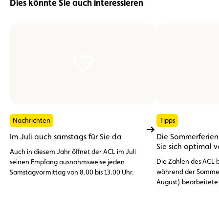
Dies könnte Sie auch interessieren
Nachrichten
Tipps
Im Juli auch samstags für Sie da
Die Sommerferien 
Sie sich optimal 
Auch in diesem Jahr öffnet der ACL im Juli
Die Zahlen des ACL be
seinen Empfang ausnahmsweise jeden
während der Sommer
Samstagvormittag von 8.00 bis 13.00 Uhr.
August) bearbeitete
Pannenhilfeeinsätze
dem Ausland. An der 
Vorfälle: die entlade