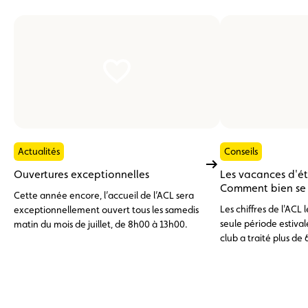
Actualités
Conseils
Ouvertures exceptionnelles
Les vacances d'é
Comment bien se p
Cette année encore, l’accueil de l’ACL sera
Les chiffres de l'ACL
exceptionnellement ouvert tous les samedis
seule période estivale
matin du mois de juillet, de 8h00 à 13h00.
club a traité plus de 
d'assistance, dont pr
l'étranger. En tête de
batterie 12 V déchar
problèmes de pneuma