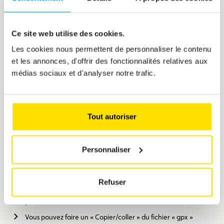
Alsace - Itinéraire motard (fichier gpx)
Ce site web utilise des cookies.
8 KB
Télé
Les cookies nous permettent de personnaliser le contenu
et les annonces, d'offrir des fonctionnalités relatives aux
Roadbook Alsace
médias sociaux et d'analyser notre trafic.
932 KB
Télé
Comment télécharger votre itinéraire (fichier
Tout autoriser
gpx) ?
Nous vous invitons à vous rendre sur l’adresse :
Personnaliser
https://www.garmin.com/en-US/shop/downloads/basecamp
et à télécharger gratuitement Basecamp (pour windows ou
pour Mac).
Refuser
Dans Basecamp, vous ouvrez une « nouvelle list », que vous
pouvez directement nommer.
Vous pouvez faire un « Copier/coller » du fichier « gpx »