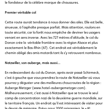
le fondateur de la célèbre marque de chaussures.
Premier véritable col
Cette route aurait tendance à nous donner des ailes. Elle est belle,
sinueuse, à l’asphalte presque parfait. Mais attention, roulons en
toute sécurité, car la forêt nous empêche de deviner les usagers
venant en sens inverse. Avec les 727 mètres d’altitude, le col du
Donon crée la véritable frontière avec la région Alsace et plus
exactement le Bas-Rhin (67). Cet endroit est véritablement le
chemin obligé des amis motards tant ils s’y retrouvent nombreux.
Natzwiller, son auberge, mais aussi…
En redescendant du col du Donon, après avoir passé Schirmeck,
c’est à gauche que vous prendrez la route de Natzwiller où vous
pourrez y déguster une des meilleures choucroutes de la région :
Auberge Metzger (www.hotel-aubergemetzger.com).
Malheureusement, c’est aussi à Natzwiller que se trouve le seul
camp de concentration nazi de la deuxième guerre mondiale, sur
le territoire français. Un endroit qu’il est intéressant de visiter pour
le devoir de mémoire. Prévu pour 2000 prisonniers, le « KL