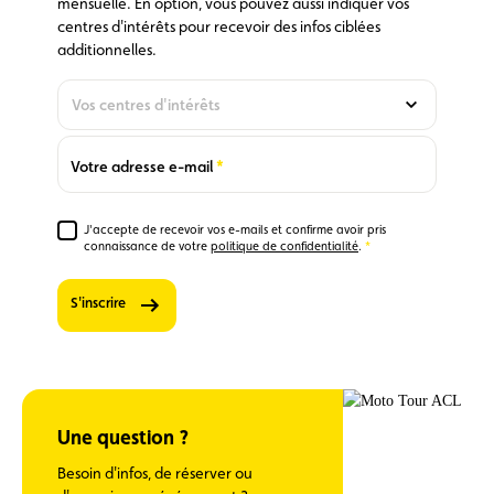
mensuelle. En option, vous pouvez aussi indiquer vos
centres d'intérêts pour recevoir des infos ciblées
additionnelles.
Vos centres d'intérêts
En
option,
vous
Required
Votre adresse e-mail
pouvez
aussi
indiquer
J'accepte de recevoir vos e-mails et confirme avoir pris
vos
Required
connaissance de votre
politique de confidentialité
.
centres
d'intérêts
S'inscrire
pour
recevoir
0
des infos
ciblées
Newsletter
"Club" -
Une question ?
restez
Besoin d'infos, de réserver ou
informé