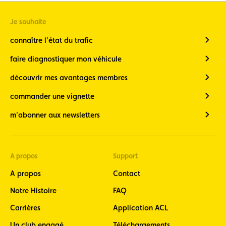
Vélo
(restez
Je souhaite
informé de
l’actualité
connaître l'état du trafic
vélo, 7 fois
par an en
faire diagnostiquer mon véhicule
fin de
mois)
découvrir mes avantages membres
Newsletter
commander une vignette
Moto
(restez
m'abonner aux newsletters
informé, 8
fois par an,
de
l’actualité
A propos
Support
moto)
ACL Sport
A propos
Contact
(restez informé
de l’actualité du
Notre Histoire
FAQ
Sport
Carrières
Application ACL
automobile
luxembourgeois)
Un club engagé
Téléchargements