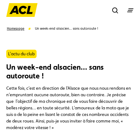
Recherche
Homepage
Un week-end alsacien... sans autoroute !
Recher
L'actu du club
Un week-end alsacien... sans
Suggestions
autoroute !
Carte membre
Avantages
Contrat de vente
Cette fois, c’est en direction de l’Alsace que nous nous rendons en
n’empruntant aucune autoroute, bien au contraire. Je précise
que l’objectif de ma chronique est de vous faire découvrir de
Vignette
Location
belles régions… en toute sécurité. L’amoureux de la moto que je
suis a de la peine en lisant le constat de ces nombreux accidents
de deux roues. Ainsi, puis-je vous inviter à faire comme moi, «
modérez votre vitesse ! »