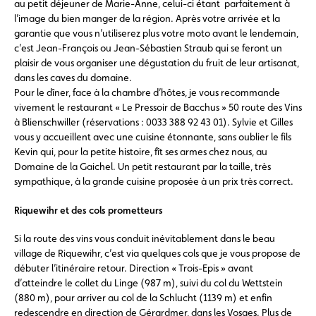
au petit déjeuner de Marie-Anne, celui-ci étant parfaitement à
l’image du bien manger de la région. Après votre arrivée et la
garantie que vous n’utiliserez plus votre moto avant le lendemain,
c’est Jean-François ou Jean-Sébastien Straub qui se feront un
plaisir de vous organiser une dégustation du fruit de leur artisanat,
dans les caves du domaine.
Pour le dîner, face à la chambre d’hôtes, je vous recommande
vivement le restaurant « Le Pressoir de Bacchus » 50 route des Vins
à Blienschwiller (réservations : 0033 388 92 43 01). Sylvie et Gilles
vous y accueillent avec une cuisine étonnante, sans oublier le fils
Kevin qui, pour la petite histoire, fît ses armes chez nous, au
Domaine de la Gaichel. Un petit restaurant par la taille, très
sympathique, à la grande cuisine proposée à un prix très correct.
Riquewihr et des cols prometteurs
Si la route des vins vous conduit inévitablement dans le beau
village de Riquewihr, c’est via quelques cols que je vous propose de
débuter l’itinéraire retour. Direction « Trois-Epis » avant
d’atteindre le collet du Linge (987 m), suivi du col du Wettstein
(880 m), pour arriver au col de la Schlucht (1139 m) et enfin
redescendre en direction de Gérardmer, dans les Vosges. Plus de