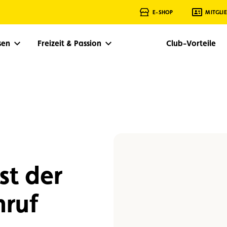
E-SHOP
MITGLI
isen
Freizeit & Passion
Club-Vorteile
st der
nruf