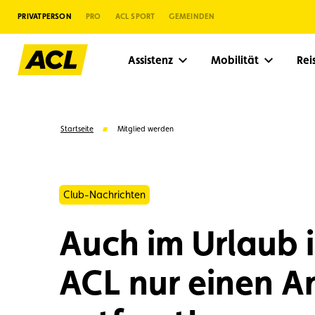
PRIVATPERSON
PRO
ACL SPORT
GEMEINDEN
Assistenz
Mobilität
Re
Startseite
Mitglied werden
Club-Nachrichten
Auch im Urlaub i
ACL nur einen A
Vorschläge