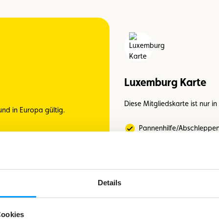
Luxemburg Karte
Diese Mitgliedskarte ist nur i
und in Europa gültig.
Pannenhilfe/Abschleppe
Rückführung der Insassen
r Insassen bei einem Unfall
oder einer schweren Pan
Ersatzwagen nach einem 
der einer schweren Panne
Details
Europa
Cookies