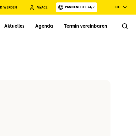
PANNENHILFE 24/7
DE
ED WERDEN
MYACL
Aktuelles
Agenda
Termin vereinbaren
Rech
Suchen