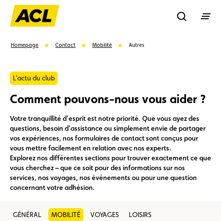
Recherche
Homepage
Contact
Mobilité
Autres
Recher
L'actu du club
Comment pouvons-nous vous aider ?
Suggestions
Votre tranquillité d’esprit est notre priorité. Que vous ayez des
questions, besoin d’assistance ou simplement envie de partager
Carte membre
Avantages
Contrat de vente
vos expériences, nos formulaires de contact sont conçus pour
vous mettre facilement en relation avec nos experts.
Explorez nos différentes sections pour trouver exactement ce que
Vignette
Location
vous cherchez – que ce soit pour des informations sur nos
services, nos voyages, nos événements ou pour une question
concernant votre adhésion.
GÉNÉRAL
MOBILITÉ
VOYAGES
LOISIRS