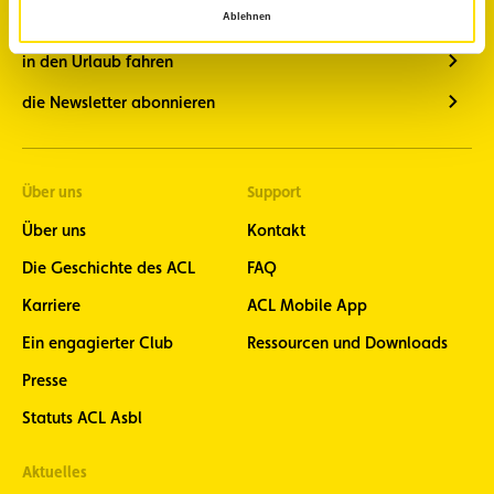
meine Mitgliedsvorteile kennen lernen
Ablehnen
in den Urlaub fahren
die Newsletter abonnieren
Über uns
Support
Über uns
Kontakt
Die Geschichte des ACL
FAQ
Karriere
ACL Mobile App
Ein engagierter Club
Ressourcen und Downloads
Presse
Statuts ACL Asbl
Aktuelles