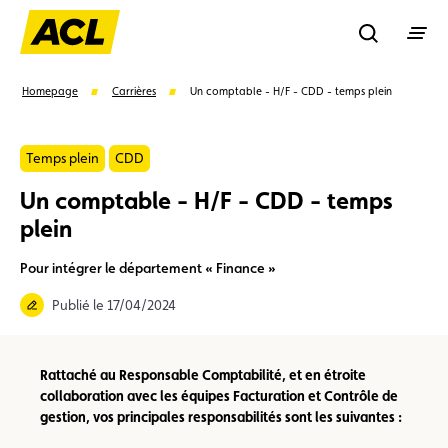
Recherche
Homepage
Carrières
Un comptable - H/F - CDD - temps plein
Recher
Temps plein
CDD
Un comptable - H/F - CDD - temps
plein
Suggestions
Carte membre
Avantages
Contrat de vente
Pour intégrer le département « Finance »
Publié le 17/04/2024
Vignette
Location
Rattaché au Responsable Comptabilité, et en étroite
collaboration avec les équipes Facturation et Contrôle de
gestion, vos principales responsabilités sont les suivantes :