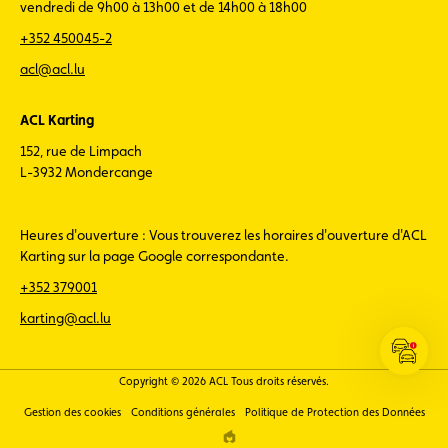
vendredi de 9h00 à 13h00 et de 14h00 à 18h00
+352 450045-2
acl@acl.lu
ACL Karting
152, rue de Limpach
L-3932 Mondercange
Heures d'ouverture : Vous trouverez les horaires d'ouverture d'ACL
Karting sur la page Google correspondante.
+352 379001
karting@acl.lu
Ouvrir
les
Copyright © 2026 ACL Tous droits réservés.
infos
Gestion des cookies
Conditions générales
Politique de Protection des Données
ACL
Trafic