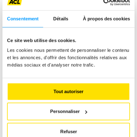
Offres d’emploi liés
Consentement
Détails
À propos des cookies
En
M/F
Temps plein
CDI
savoir
Ce site web utilise des cookies.
plus
Customer Fleet Care Officer - H/F - CDI - temps plein
Les cookies nous permettent de personnaliser le contenu
et les annonces, d'offrir des fonctionnalités relatives aux
médias sociaux et d'analyser notre trafic.
En
M/F
Temps plein
CDI
Tout autoriser
savoir
plus
Un Chargé Qualité et Relation Client - H/F - CDI -
temps plein
Personnaliser
Vous travaillez en étroite collaboration avec différents
départements et au développement du service qualité.
Refuser