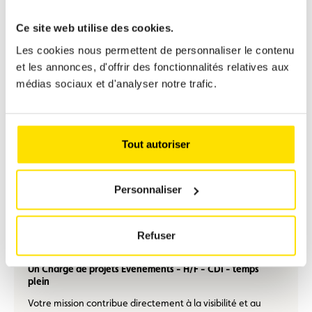
Ce site web utilise des cookies.
Les cookies nous permettent de personnaliser le contenu
et les annonces, d'offrir des fonctionnalités relatives aux
En
M/F
Temps plein
CDI
savoir
médias sociaux et d'analyser notre trafic.
plus
Un Chargé Qualité et Relation Client - H/F - CDI -
temps plein
Vous travaillez en étroite collaboration avec différents
Tout autoriser
départements et au développement du service qualité.
Personnaliser
En
Refuser
M/F
Temps plein
CDI
savoir
plus
Un Chargé de projets Événements - H/F - CDI - temps
plein
Votre mission contribue directement à la visibilité et au