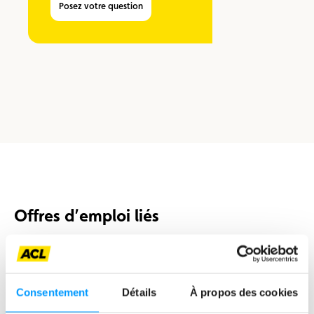
Posez votre question
Offres d’emploi liés
En
M/F
Temps plein
CDI
savoir
plus
Customer Fleet Care Officer - H/F - CDI - temps plein
Consentement
Détails
À propos des cookies