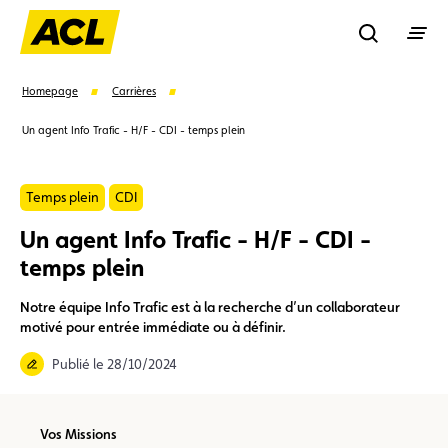
Recherche
Homepage
Carrières
Un agent Info Trafic - H/F - CDI - temps plein
Recher
Temps plein
CDI
Suggestions
Un agent Info Trafic - H/F - CDI -
temps plein
Carte membre
Avantages
Contrat de vente
Notre équipe Info Trafic est à la recherche d’un collaborateur
Vignette
Location
motivé pour entrée immédiate ou à définir.
Publié le 28/10/2024
Vos Missions