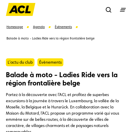
Recherche
Homepage
Agenda
Évènements
Balade à moto - Ladies Ride vers la région frontalière belge
Recher
L'actu du club
Évènements
Suggestions
Balade à moto - Ladies Ride vers la
Carte membre
Avantages
Contrat de vente
région frontalière belge
Partez à la découverte avec l’ACL et profitez de superbes
Vignette
Location
excursions à la journée à travers le Luxembourg, la vallée de la
Moselle, la Belgique et le Hunsrück. En collaboration avec la
Maison du Motard, l’ACL propose un programme varié qui vous
emmène sur de belles routes, à la découverte de villes de
caractère, de villages charmants et de paysages naturels
remarquables.