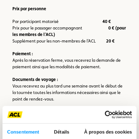
Prix par personne
Par participant motorisé
40 €
Prix pour le passager accompagnant
0 € (pour
les membres de l’ACL)
Supplément pour les non-membres de l’ACL
20 €
Paiement :
Après la réservation ferme, vous recevrez la demande de
paiement ainsi que les modalités de paiement.
Documents de voyage :
Vous recevrez au plus tard une semaine avant le début de
la tournée toutes les informations nécessaires ainsi que le
point de rendez-vous.
Conditions d’annulation :
Veuillez noter que les annulations de la part des participants
seront acceptées au plus tard 30 jours avant le début de
l’excursion. Si le participant ne peut pas ou ne veut pas
Consentement
Détails
À propos des cookies
participer à une autre date, le montant de l’excursion sera