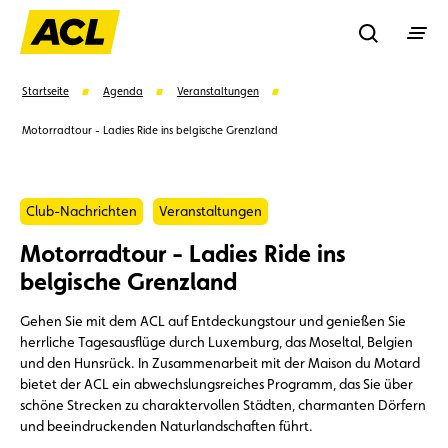
Recherche
Startseite
Agenda
Veranstaltungen
Motorradtour - Ladies Ride ins belgische Grenzland
Suchen
Club-Nachrichten
Veranstaltungen
Vorschläge
Motorradtour - Ladies Ride ins
Mitglied
Mitgliedervorteile
Vignetten
belgische Grenzland
Gehen Sie mit dem ACL auf Entdeckungstour und genießen Sie
Umweltplakette
Kaufvertrag
herrliche Tagesausflüge durch Luxemburg, das Moseltal, Belgien
und den Hunsrück. In Zusammenarbeit mit der Maison du Motard
bietet der ACL ein abwechslungsreiches Programm, das Sie über
schöne Strecken zu charaktervollen Städten, charmanten Dörfern
und beeindruckenden Naturlandschaften führt.