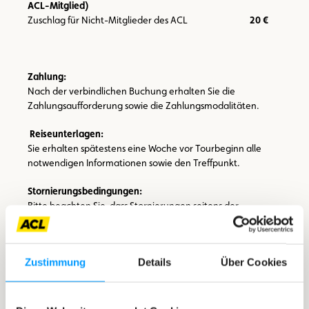
ACL-Mitglied)
Zuschlag für Nicht-Mitglieder des ACL
20 €
Zahlung:
Nach der verbindlichen Buchung erhalten Sie die
Zahlungsaufforderung sowie die Zahlungsmodalitäten.
Reiseunterlagen:
Sie erhalten spätestens eine Woche vor Tourbeginn alle
notwendigen Informationen sowie den Treffpunkt.
Stornierungsbedingungen:
Bitte beachten Sie, dass Stornierungen seitens der
Teilnehmer bis spätestens 30 Tage vor der Exkursion
akzeptiert werden. Wenn der Teilnehmer an einem
anderen Datum nicht teilnehmen kann/möchte, wird der
Zustimmung
Details
Über Cookies
Exkursionsbetrag vollständig erstattet. Nach Ablauf dieser
Frist ist keine Rückerstattung möglich.
Wenn die Exkursion unsererseits abgesagt werden muss (die