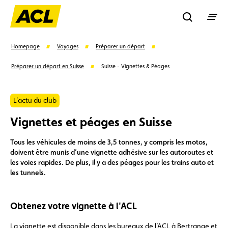
Recherche
Homepage
Voyages
Préparer un départ
Préparer un départ en Suisse
Suisse - Vignettes & Péages
Recher
L'actu du club
Suggestions
Vignettes et péages en Suisse
Carte membre
Avantages
Contrat de vente
Tous les véhicules de moins de 3,5 tonnes, y compris les motos,
doivent être munis d’une vignette adhésive sur les autoroutes et
les voies rapides. De plus, il y a des péages pour les trains auto et
Vignette
Location
les tunnels.
Obtenez votre vignette à l'ACL
La vignette est disponible dans les bureaux de l’ACL à Bertrange et